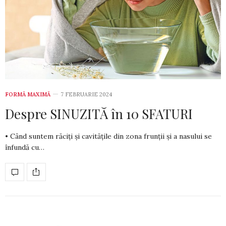
FORMĂ MAXIMĂ
7 FEBRUARIE 2024
Despre SINUZITĂ în 10 SFATURI
• Când suntem răciți și cavitățile din zona frunții și a nasului se
înfundă cu…