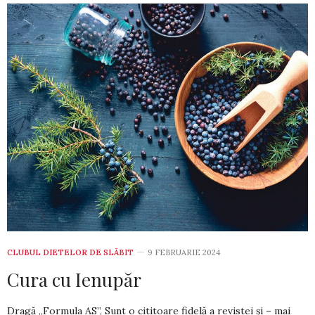
CLUBUL DIETELOR DE SLĂBIT
9 FEBRUARIE 2024
Cura cu Ienupăr
Dragă „Formula AS”, Sunt o cititoare fidelă a revistei și – mai