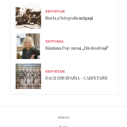
REPORTAJE
Marta
și
fotografia
ucigașă
EDITORIAL
Sânziana Pop: mesaj „Din dosul ușii”
REPORTAJE
DACII DIN SPANIA – CARPETANII
Arhiva2
Home