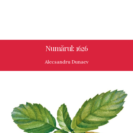
Numărul: 1626
Alecsandru Dunaev