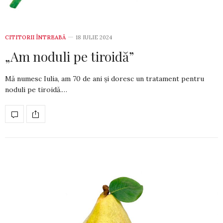
CITITORII ÎNTREABĂ
18 IULIE 2024
„Am noduli pe tiroidă”
Mă numesc Iulia, am 70 de ani și doresc un trata­ment pentru
noduli pe tiroidă.…