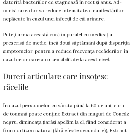
datorită bacteriilor ce stagnează în rect și anus. Ad­
minis­trarea lor va reduce intensitatea mani­festărilor
neplăcute în cazul unei in­fecții de căi urinare.
Puteți urma această cură în paralel cu medicația
prescrisă de medic, încă două săptămâni după dispariția
simp­tomelor, pentru a reduce frecvența re­căderilor, în
ca­zul celor care au o sensibi­litate la acest nivel.
Dureri articulare care însoțesc
răcelile
În cazul persoanelor cu vârsta până la 60 de ani, cura
de toamnă poa­te conține Extract din muguri de Coa­căz
negru, dimineața (iarăși ape­lăm la el, fiind considerat a
fi un cortizon na­tural (fără efecte secun­dare)), Extract