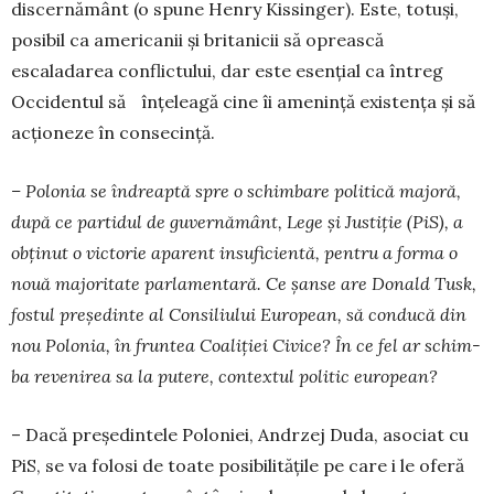
discernământ (o spune Henry Kissinger). Este, totuși,
posibil ca americanii și britanicii să oprească
escaladarea conflictului, dar este esențial ca întreg
Occidentul să înțeleagă cine îi amenință existența și să
acționeze în consecință.
– Polonia se îndreaptă spre o schimbare politi­că majoră,
după ce partidul de guvernământ, Lege și Justiție (PiS), a
obținut o victorie aparent insufi­ci­entă, pentru a forma o
nouă majoritate parla­men­tară. Ce șanse are Donald Tusk,
fostul preșe­din­te al Consiliului European, să conducă din
nou Po­lonia, în fruntea Coaliției Civice? În ce fel ar schim­
ba revenirea sa la putere, contextul politic european?
– Dacă președintele Poloniei, Andrzej Duda, aso­ciat cu
PiS, se va folosi de toate posibilitățile pe care i le oferă