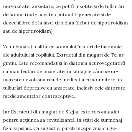
nervozitate, anxietate, ce pot fi în­soțite și de tulburări
de somn, toate acestea pu­tând fi generate și de
dezechilibre de la nivel ti­roidian (debut de hipotiroidism
sau de hipertiroi­dism).
Va îmbunătăţi calitatea somnului în stări de insomnie
ale adultului şi copilului, Ex­tractul din mu­guri de Tei ar­
gintiu. Este re­co­mandat și în dis­to­nia neurove­ge­tativă
cu manifestări de an­xietate, în situațiile când se ur­
mărește dezo­bişnuirea de me­di­cația cu somnifere, în
tulburări depresive cu anxietate, inclusiv cele dato­ra­te
medicamentelor con­­tra­ceptive.
Iar Extractul din muguri de Stejar este reco­mandat
pentru ac­țiu­nea sa revitalizantă, în stări de sur­menaj
fizic și psihic. Ca su­­­ges­tie, puteți începe ziua cu ge­