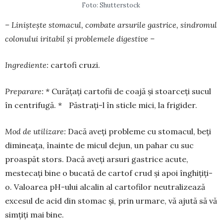
Foto: Shutterstock
– Liniștește stomacul, combate arsurile gastrice, sindromul
colonului iritabil și problemele digestive –
Ingrediente:
cartofi cruzi.
Preparare:
* Curățați cartofii de coajă și stoarceți sucul
în centrifugă. * Păstrați-l în sticle mici, la frigider.
Mod de utilizare:
Dacă aveți probleme cu stomacul, beți
dimineața, înainte de micul dejun, un pahar cu suc
proaspăt stors. Dacă aveți arsuri gastrice acute,
mestecați bine o bucată de cartof crud și apoi înghi­țiți-
o. Valoarea pH-ului alcalin al cartofilor neutralizează
excesul de acid din stomac și, prin urmare, vă ajută să vă
simțiți mai bine.