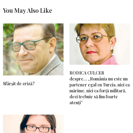
You May Also Like
RODICA CULCER
despre… „România nu este un
Sfârșit de criză?
partener egal cu Turcia, nici ca
mărime, nici ca forță militară,
deci trebuie să fim foarte
atenți”