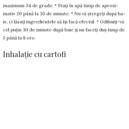
maximum 34 de grade. * Stați în apă timp de apro­xi­
mativ 20 până la 30 de minute. * Nu vă ștergeți după ba­
ie, ci lăsați ingredientele să își facă efectul. * Odih­niți-vă
cel puțin 30 de minute după baie și nu faceți duș timp de
5 până la 8 ore.
Inhalație cu cartofi
– Sinusuri nazale și frontale în­fun­date, inflamație
faringiană, curățarea te­nului –
Ingrediente:
1,5 kg cartofi roșii, apă, 2-3 picături de ulei
de arbore de ceai.
Preparare:
* Spălați bine cartofii și pune­ți-i pe aburi
deasupra unui vas cu apă ce mijo­tește, vreme de