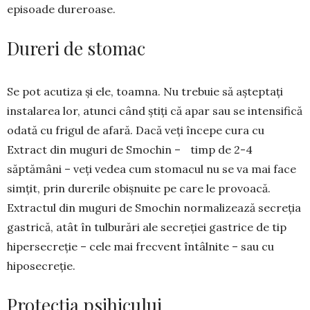
episoade dureroase.
Dureri de stomac
Se pot acutiza și ele, toamna. Nu trebuie să așteptați
instalarea lor, atunci când știți că apar sau se intensifică
odată cu frigul de afară. Dacă veți în­cepe cura cu
Extract din muguri de Smochin – timp de 2-4
săptămâni – veți vedea cum stomacul nu se va mai face
simțit, prin durerile obișnuite pe care le provoacă.
Extractul din muguri de Smo­chin normalizează secreţia
gastrică, atât în tulbu­rări ale secreţiei gastrice de tip
hipersecreție – cele mai frecvent întâlnite – sau cu
hiposecreție.
Protecția psihicului