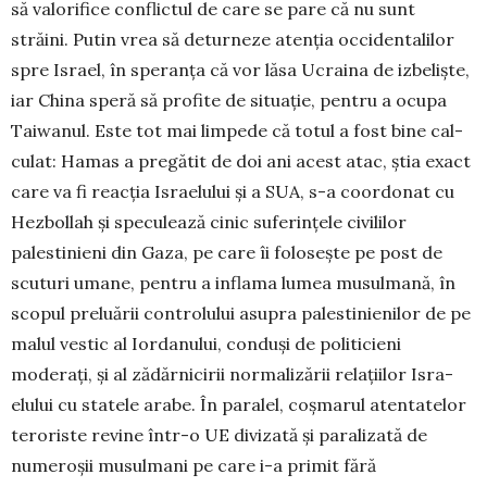
să valorifice conflictul de care se pare că nu sunt
străini. Putin vrea să deturneze atenția occidentalilor
spre Israel, în speranța că vor lăsa Ucraina de izbeliște,
iar Chi­na speră să profite de situație, pentru a ocupa
Tai­wa­nul. Este tot mai limpede că totul a fost bine cal­
culat: Hamas a pregătit de doi ani acest atac, știa exact
care va fi reacția Israelului și a SUA, s-a coor­do­nat cu
Hezbollah și speculează cinic suferințele ci­vi­lilor
palestinieni din Gaza, pe care îi folosește pe post de
scuturi umane, pentru a inflama lumea mu­sulmană, în
scopul preluării controlului asupra palestinienilor de pe
malul vestic al Iordanului, conduși de politi­ci­eni
moderați, și al zădărnicirii normalizării relațiilor Isra­
elului cu statele arabe. În paralel, coșmarul aten­tatelor
teroriste revine într-o UE divizată și paralizată de
numeroșii musulmani pe care i-a primit fără