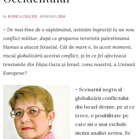
by
RODICA CULCER
, NUMĂRUL
1590
– De mai bine de o săptămână, asistăm în­gro­ziți la un nou
conflict militar, după ce gruparea teroristă palestiniană
Hamas a atacat Israelul. Cât de mare e, în acest moment,
riscul globalizării aces­tui conflict, și în ce fel afectează
tensiunile din Fâșia Gaza și Israel, zona noastră, a Uniunii
Euro­pene?
– Scenariul negru al
globalizării conflictului
din Israel devine, pe zi ce
trece, o posibilitate pe
care nu o mai exclude
niciun analist serios. Se