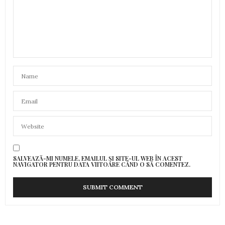
SALVEAZĂ-MI NUMELE, EMAILUL ȘI SITE-UL WEB ÎN ACEST
NAVIGATOR PENTRU DATA VIITOARE CÂND O SĂ COMENTEZ.