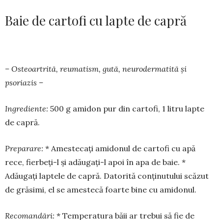
Baie de cartofi cu lapte de capră
– Osteoartrită, reumatism, gută, neurodermatită și
psoriazis –
Ingrediente:
500 g amidon pur din cartofi, 1 litru lapte
de capră.
Preparare:
* Amestecați amidonul de cartofi cu apă
rece, fierbeți-l și adăugați-l apoi în apa de baie. *
Adăugați laptele de capră. Datorită conținutului scăzut
de grăsimi, el se amestecă foarte bine cu amidonul.
Recomandări:
* Temperatura băii ar trebui să fie de