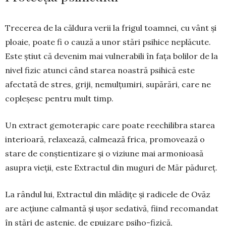
Trecerea de la căldura verii la frigul toamnei, cu vânt și
ploaie, poate fi o cauză a unor stări psi­hice neplăcute.
Este știut că devenim mai vulne­ra­bili în fața bolilor de la
nivel fizic atunci când sta­rea noas­tră psihică este
afectată de stres, griji, nemul­țu­miri, supărări, care ne
copleșesc pentru mult timp.
Un extract gemoterapic care poate reechilibra starea
interioară, relaxează, calmează frica, pro­movează o
stare de conștientizare și o viziune mai armonioasă
asupra vieții, este Extractul din muguri de Măr pădureț.
La rândul lui, Extractul din mlădițe și radicele de Ovăz
are acțiune calmantă și ușor sedativă, fiind recomandat
în stări de astenie, de epuizare psiho-fizică,