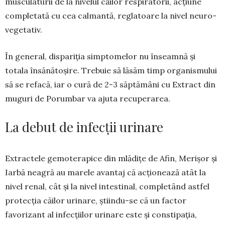
musculaturii de la nivelul căilor respiratorii, acțiune
completată cu cea calmantă, reglatoare la nivel neuro­
ve­ge­tativ.
În general, dispariția simptomelor nu în­seam­nă și
totala însănătoșire. Trebuie să lăsăm timp or­ganismului
să se refacă, iar o cură de 2-3 săptă­mâni cu Extract din
muguri de Porumbar va ajuta recuperarea.
La debut de infecții urinare
Extractele gemoterapice din mlădițe de Afin, Merișor și
Iarbă neagră au marele avantaj că acționează atât la
nivel renal, cât și la nivel intestinal, completând astfel
pro­tecția căilor urinare, știindu-se că un factor
favorizant al infecțiilor urinare este și constipația,