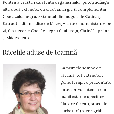
Pentru a crește rezistența or­ga­nismului, puteți adăuga
al­te două ex­tracte, cu efect siner­gic și com­plementar
Coa­că­zului negru: Ex­tractul din mu­guri de Cătină și
Extractul din mlădițe de Măceș – câte o ad­ministrare pe
zi, din fieca­re: Coacăz negru di­mi­neața, Cătină la prânz
și Măceș seara.
Răcelile aduse de toamnă
La primele semne de
răceală, tot extractele
gemoterapice prezentate
anterior vor atenua din
manifestările specifice
(durere de cap, stare de
curbatură) și vor grăbi