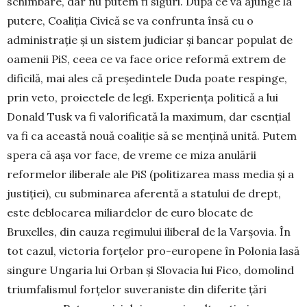
schimbare, dar nu putem fi siguri. După ce va ajunge la
putere, Coaliția Civică se va con­frunta însă cu o
administrație și un sistem judiciar și bancar populat de
oamenii PiS, ceea ce va face ori­ce reformă extrem de
dificilă, mai ales că preșe­din­tele Duda poate respinge,
prin veto, proiectele de legi. Experiența politică a lui
Donald Tusk va fi valo­rifi­cată la maximum, dar esențial
va fi ca această nouă coaliție să se mențină unită. Putem
spera că așa vor face, de vreme ce miza anulării
reformelor ilibe­rale ale PiS (politizarea mass media și a
justiției), cu sub­minarea aferentă a statului de drept,
este deblo­carea miliar­delor de euro blocate de
Bruxelles, din cauza regimului iliberal de la Varșovia. În
tot cazul, victoria forțelor pro-europene în Polonia lasă
singure Ungaria lui Orban și Slovacia lui Fico, do­molind
triumfa­lismul forțelor suveraniste din diferite țări