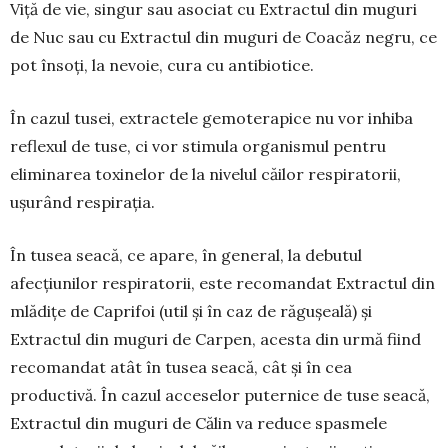
Viță de vie, singur sau asociat cu Extractul din muguri
de Nuc sau cu Ex­tractul din muguri de Coacăz negru, ce
pot însoți, la nevoie, cura cu antibiotice.
În cazul tusei, extractele gemoterapice nu vor inhiba
reflexul de tuse, ci vor stimula organismul pentru
eliminarea toxinelor de la nivelul căilor respiratorii,
ușurând res­pirația.
În tusea seacă, ce apare, în general, la de­butul
afecțiunilor respiratorii, este reco­man­­dat Extractul din
mlădițe de Caprifoi (util și în caz de ră­gu­șea­lă) și
Extractul din muguri de Car­pen, aces­ta din urmă fiind
recomandat atât în tusea sea­că, cât și în cea
productivă. În cazul acce­selor puternice de tuse seacă,
Extractul din muguri de Călin va reduce spasmele