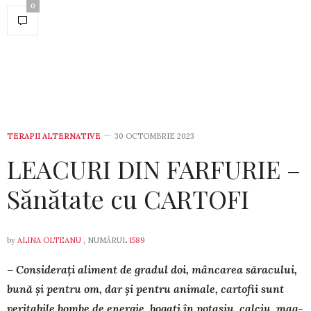
0
TERAPII ALTERNATIVE
30 OCTOMBRIE 2023
LEACURI DIN FARFURIE –
Sănătate cu CARTOFI
by
ALINA OLTEANU
, NUMĂRUL
1589
– Considerați aliment de gradul doi, mâncarea săra­cu­lui,
bună și pentru om, dar și pentru animale, cartofii sunt
veritabile bom­be de energie, bogați în potasiu, cal­ciu, mag­