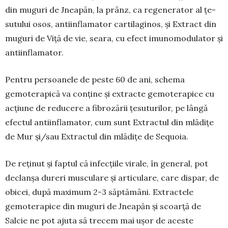
din muguri de Jnea­păn, la prânz, ca re­ge­ne­rator al ţe­
su­tului osos, antiin­fla­ma­tor carti­la­ginos, și Extract din
muguri de Viță de vie, sea­ra, cu efect imuno­modulator și
antiinflamator.
Pentru persoanele de peste 60 de ani, schema
gemoterapică va conține și extracte gemoterapice cu
acțiune de reducere a fibrozării țesuturilor, pe lân­gă
efectul antiinflamator, cum sunt Extractul din mlă­dițe
de Mur și/sau Extractul din mlădițe de Sequoia.
De reținut și faptul că infecțiile vi­ra­le, în ge­neral, pot
declanșa dureri musculare și articulare, care dispar, de
obicei, du­pă maximum 2-3 săptă­mâni. Extractele
gemotera­pice din muguri de Jnea­păn și scoarță de
Salcie ne pot ajuta să tre­cem mai ușor de aceste