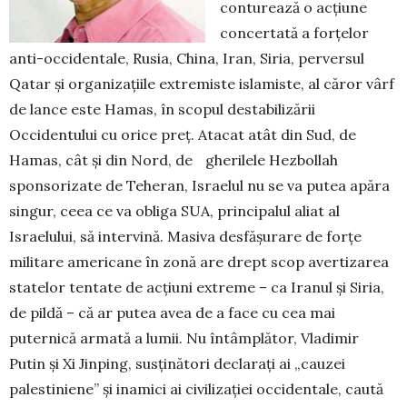
conturează o acțiune
concertată a forțelor
anti-occidentale, Rusia, China, Iran, Siria, perversul
Qatar și organi­za­țiile extremiste islamiste, al căror vârf
de lance este Hamas, în scopul destabilizării
Occidentului cu orice preț. Atacat atât din Sud, de
Hamas, cât și din Nord, de gherilele Hezbollah
sponsorizate de Tehe­ran, Israelul nu se va putea apăra
singur, ceea ce va obliga SUA, principalul aliat al
Israelului, să inter­vi­nă. Masiva desfășurare de forțe
militare americane în zonă are drept scop avertizarea
statelor tentate de acțiuni extreme – ca Iranul și Siria,
de pildă – că ar putea avea de a face cu cea mai
puternică armată a lu­mii. Nu întâmplător, Vladimir
Putin și Xi Jinping, susți­nători declarați ai „cauzei
palestiniene” și ina­mici ai civilizației occidentale, caută