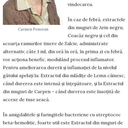
vindecarea.
În caz de febră, extractele
din muguri de Arin negru,
Carmen Ponoran
Coacăz negru și cel din
scoarța ramurilor tinere de Salcie, administrate
alternativ, câte 1 ml, din oră în oră, în prima zi cu febră,
vor acționa benefic, modulând procesul inflamator.
Pentru ameliorarea durerii și inflamației de la nivelul
gâtului apelați la: Extractul din mlădițe de Lemn câinesc,
când durerea este intensă și înțepătoare, și la Extractul
din muguri de Carpen – când durerea este însoțită de
accese de tuse seacă.
În amigdalitele și faringitele bacteriene cu streptococ
beta-hemolitic, foarte util este Extrac­tul din muguri de