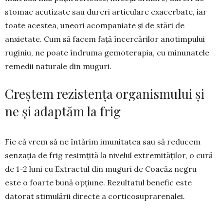
stomac acutizate sau dureri articulare exacer­bate, iar
toate acestea, uneori acompaniate și de stări de
anxietate. Cum să facem față încercărilor ano­timpului
ruginiu, ne poate îndruma ge­mo­tera­pia, cu minunatele
remedii naturale din muguri.
Creștem rezistența organismului și
ne și adaptăm la frig
Fie că vrem să ne întărim imunitatea sau să reducem
sen­zația de frig re­simțită la ni­velul extremi­tă­ților, o cură
de 1-2 luni cu Ex­tractul din mu­guri de Coacăz negru
este o foarte bună op­țiune. Rezul­ta­tul benefic este
datorat stimu­lării directe a cor­ti­co­su­pra­renalei.