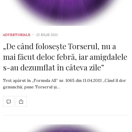
ADVERTORIALE
22 IULIE 2021
„De când foloseşte Torserul, nu a
mai făcut deloc febră, iar amigdalele
s-au dezumflat în câteva zile”
Text apărut în „Formula AS” nr. 1065 din­ 11.04.2013 „Când îl dor
genunchii, pune Torserul şi…