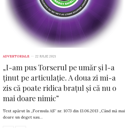
ADVERTORIALE
22 IULIE 2021
„I-am pus Torserul pe umăr şi l-a
ţinut pe articulaţie. A doua zi mi-a
zis că poate ridica braţul şi că nu o
mai doare nimic”
Text apărut în „Formula AS” nr. 1073 din­ 13.06.2013 „Când mă mai
doare un deget sau…