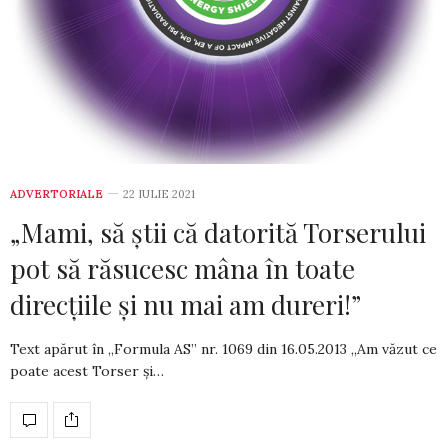
ADVERTORIALE
22 IULIE 2021
„Mami, să ştii că datorită Torserului
pot să răsucesc mâna în toate
direcţiile şi nu mai am dureri!”
Text apărut în „Formula AS” nr. 1069 din­ 16.05.2013 „Am văzut ce
poate acest Torser şi…