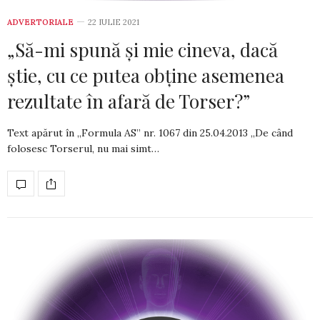
ADVERTORIALE
22 IULIE 2021
„Să-mi spună şi mie cineva, dacă
ştie, cu ce putea obţine asemenea
rezultate în afară de Torser?”
Text apărut în „Formula AS” nr. 1067 din­ 25.04.2013 „De când
folosesc Torserul, nu mai simt…