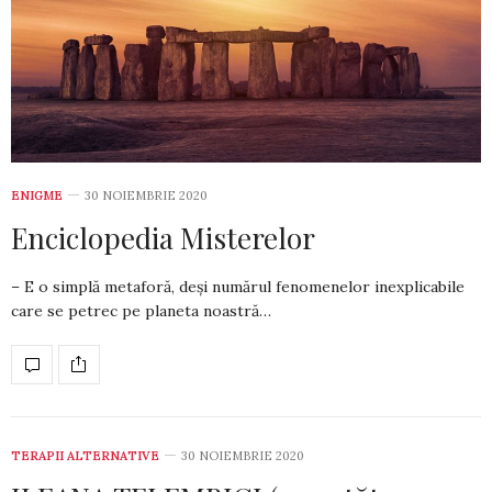
ENIGME
30 NOIEMBRIE 2020
Enciclopedia Misterelor
– E o simplă metaforă, deși numărul feno­me­ne­lor inexplicabile
care se petrec pe planeta noas­tră…
TERAPII ALTERNATIVE
30 NOIEMBRIE 2020