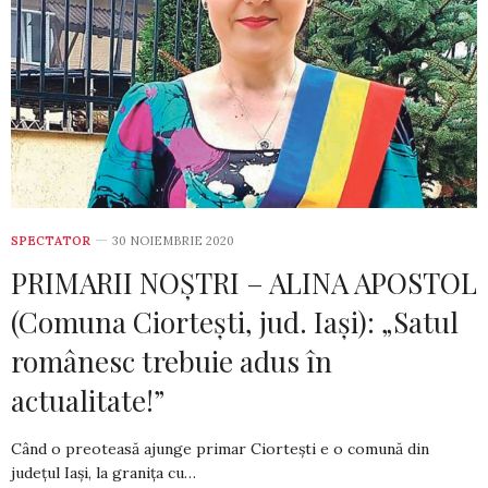
SPECTATOR
30 NOIEMBRIE 2020
PRIMARII NOȘTRI – ALINA APOSTOL
(Comuna Ciortești, jud. Iași): „Satul
românesc trebuie adus în
actualitate!”
Când o preoteasă ajunge primar Ciortești e o comună din
județul Iași, la gra­nița cu…