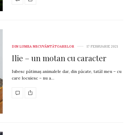
DIN LUMEA NECUVÂNTĂTOARELOR
17 FEBRUARIE 2021
Ilie – un motan cu caracter
Iubesc pătimaș animalele dar, din pă­ca­te, ta­tăl meu – cu
care locuiesc – nu a…