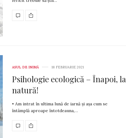
fericit trebuie să știi…
ASUL DE INIMĂ
18 FEBRUARIE 2021
Psihologie ecologică – Înapoi, la
natură!
• Am intrat în ultima lună de iarnă și așa cum se
întâmplă aproape în­tot­dea­una,…