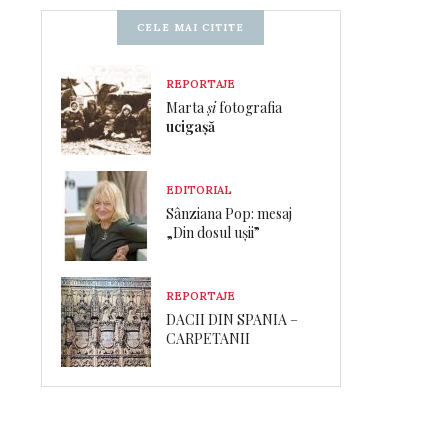
CELE MAI CITITE
REPORTAJE
Marta
și
fotografia
ucigașă
EDITORIAL
Sânziana Pop: mesaj
„Din dosul ușii”
REPORTAJE
DACII DIN SPANIA –
CARPETANII