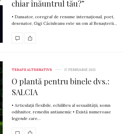
chiar înăuntrul tău?”
• Dansator, coregraf de renume internațional, poet,
desenator, Gigi Căciuleanu este un om al Renașterii…
TERAPII ALTERNATIVE
17 FEBRUARIE 2021
O plantă pentru binele dvs.:
SALCIA
• Articulații flexibile, echilibru al sexualității, somn
odihnitor, remediu antianemic • Există numeroase
legende care…