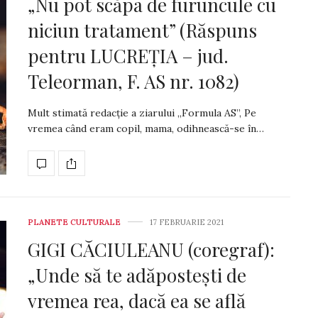
„Nu pot scăpa de furuncule cu
niciun tratament” (Răspuns
pentru LUCREȚIA – jud.
Teleorman, F. AS nr. 1082)
Mult stimată redacție a ziarului „Formula AS”, Pe
vremea când eram copil, mama, odihneas­că-se în…
PLANETE CULTURALE
17 FEBRUARIE 2021
GIGI CĂCIULEANU (coregraf):
„Unde să te adăpostești de
vremea rea, dacă ea se află