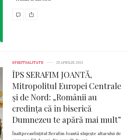
SPIRITUALITATE
25 APRILIE 2021
ÎPS SERAFIM JOANTĂ,
Mitropolitul Europei Centrale
și de Nord: „Românii au
credința că în biserică
Dumnezeu te apără mai mult”
Înaltpreasfințitul Serafim Joantă slujește alta­rului de