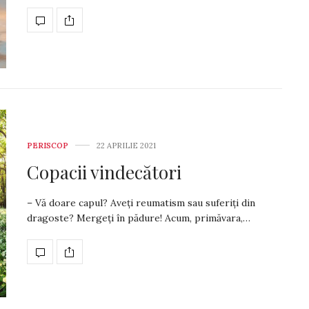
PERISCOP
22 APRILIE 2021
Copacii vindecători
– Vă doare capul? Aveți reumatism sau suferiți din
dragoste? Mer­geți în pădure! Acum, primăvara,…