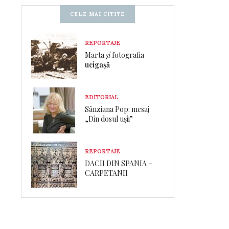
CELE MAI CITITE
REPORTAJE
Marta
și
fotografia
ucigașă
EDITORIAL
Sânziana Pop: mesaj
„Din dosul ușii”
REPORTAJE
DACII DIN SPANIA –
CARPETANII