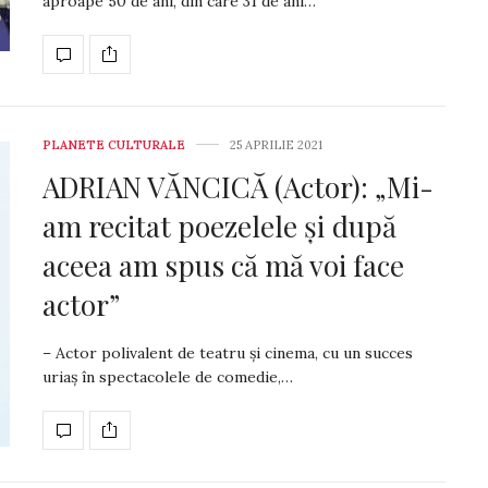
aproape 50 de ani, din care 31 de ani…
PLANETE CULTURALE
25 APRILIE 2021
ADRIAN VĂNCICĂ (Actor): „Mi-
am recitat poezelele și după
aceea am spus că mă voi face
actor”
– Actor polivalent de teatru şi cinema, cu un succes
uriaș în spec­tacolele de comedie,…