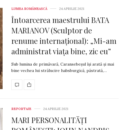
LUMEA ROMÂNEASCĂ
24 APRILIE 2021
Întoarcerea maestrului BATA
MARIANOV (Sculptor de
renume internațional): „Mi-am
administrat viața bine, zic eu”
Sub lumina de primăvară, Caransebeșul își arată și mai
bine vechea lui strălucire habs­burgică, păs­trată,…
REPORTAJE
24 APRILIE 2021
MARI PERSONALITĂȚI