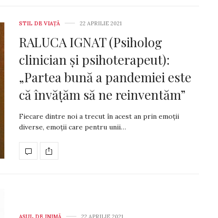
STIL DE VIA­ŢĂ
22 APRILIE 2021
RALUCA IGNAT (Psiholog
clinician şi psihoterapeut):
„Partea bună a pandemiei este
că învățăm să ne reinventăm”
Fiecare dintre noi a trecut în acest an prin emoţii
diverse, emoţii care pentru unii…
ASUL DE INIMĂ
22 APRILIE 2021