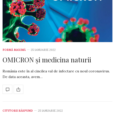
FORMĂ MAXIMĂ
25 IANUARIE 2022
OMICRON și medicina naturii
România este în al cincilea val de infec­tare cu noul coronavirus.
De data aceas­ta, avem…
CITITORII RĂSPUND
25 IANUARIE 2022