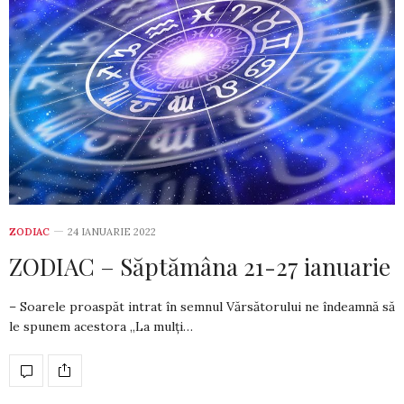
ZODIAC
24 IANUARIE 2022
ZODIAC – Săptămâna 21-27 ianuarie
– Soarele proaspăt intrat în semnul Vărsă­to­rului ne îndeamnă să
le spunem acestora „La mulți…