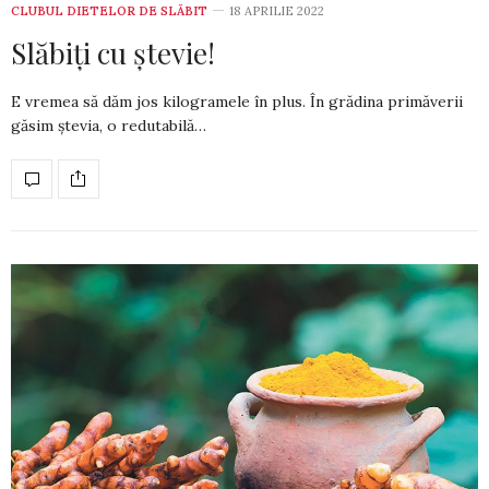
CLUBUL DIETELOR DE SLĂBIT
18 APRILIE 2022
Slăbiți cu ștevie!
E vremea să dăm jos kilo­gra­mele în plus. În grădina pri­măverii
găsim ștevia, o redutabilă…