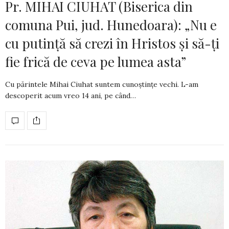
Pr. MIHAI CIUHAT (Biserica din
comuna Pui, jud. Hunedoara): „Nu e
cu putință să crezi în Hristos și să-ți
fie frică de ceva pe lumea asta”
Cu părintele Mihai Ciuhat suntem cunoș­tințe vechi. L-am
descoperit acum vreo 14 ani, pe când…