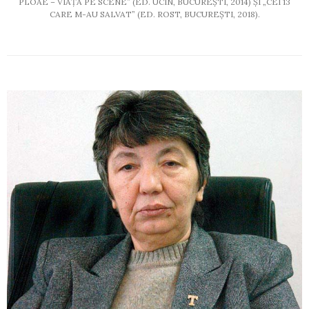
PLOAE – VIAȚA PE SCENE” (ED. UCIN, BUCUREȘTI, 2014) ȘI „CEI 13
CARE M-AU SALVAT” (ED. ROST, BUCUREȘTI, 2018).