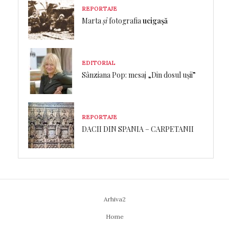
REPORTAJE
Marta
și
fotografia
ucigașă
EDITORIAL
Sânziana Pop: mesaj „Din dosul ușii”
REPORTAJE
DACII DIN SPANIA – CARPETANII
Arhiva2
Home