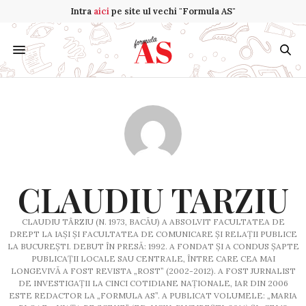
Intra
aici
pe site ul vechi "Formula AS"
CLAUDIU TARZIU
CLAUDIU TÂRZIU (N. 1973, BACĂU) A ABSOLVIT FACULTATEA DE
DREPT LA IAȘI ȘI FACULTATEA DE COMUNICARE ȘI RELAȚII PUBLICE
LA BUCU­REȘTI. DEBUT ÎN PRESĂ: 1992. A FONDAT ȘI A CONDUS ȘAPTE
PUBLICAȚII LOCALE SAU CENTRALE, ÎNTRE CARE CEA MAI
LONGEVIVĂ A FOST REVISTA „ROST” (2002-2012). A FOST JURNALIST
DE INVESTIGAȚII LA CINCI COTIDIANE NAȚIONALE, IAR DIN 2006
ESTE REDACTOR LA „FORMULA AS”. A PUBLICAT VOLUMELE: „MARIA