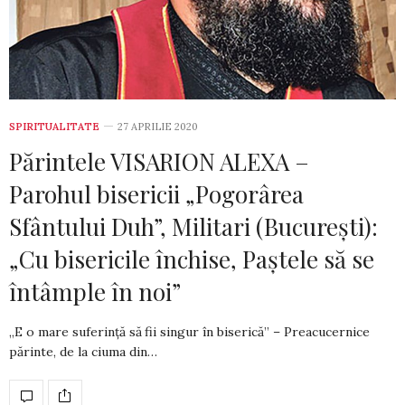
SPIRITUALITATE
27 APRILIE 2020
Părintele VISARION ALEXA –
Parohul bisericii „Pogorârea
Sfântului Duh”, Militari (București):
„Cu bisericile închise, Paștele să se
întâmple în noi”
„E o mare suferință să fii singur în biserică” – Preacucernice
părinte, de la ciuma din…