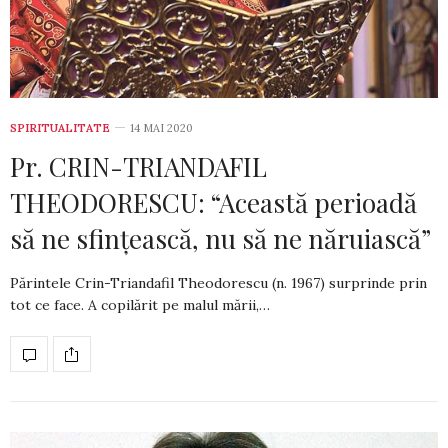
SPIRITUALITATE
14 MAI 2020
Pr. CRIN-TRIANDAFIL
THEODORESCU: “Această perioadă
să ne sfințească, nu să ne năruiască”
Părintele Crin-Triandafil Theodorescu (n. 1967) surprinde prin
tot ce face. A copi­lărit pe malul mării,…