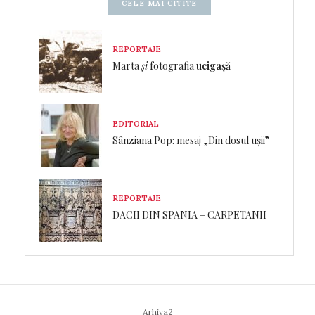
CELE MAI CITITE
REPORTAJE
Marta
și
fotografia
ucigașă
EDITORIAL
Sânziana Pop: mesaj „Din dosul ușii”
REPORTAJE
DACII DIN SPANIA – CARPETANII
Arhiva2