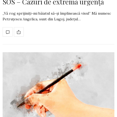
SOS – Cazuri de extremă urgență
„Vă rog sprijiniți-mi băiatul să-și împlinească visul” Mă numesc
Petruțescu Angelica, sunt din Lu­goj, județul…