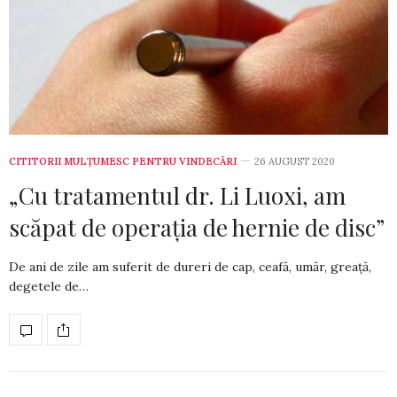
CITITORII MULȚUMESC PENTRU VINDECĂRI
26 AUGUST 2020
„Cu tratamentul dr. Li Luoxi, am
scăpat de operația de hernie de disc”
De ani de zile am suferit de dureri de cap, cea­fă, umăr, greață,
degetele de…