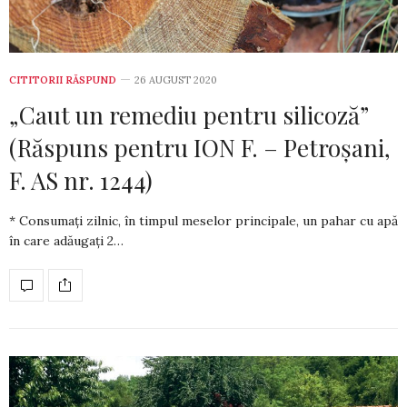
CITITORII RĂSPUND
26 AUGUST 2020
„Caut un remediu pentru silicoză”
(Răspuns pentru ION F. – Petroşani,
F. AS nr. 1244)
* Consumați zilnic, în timpul meselor princi­pa­le, un pa­har cu apă
în care adăugați 2…