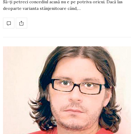
Să-ţi petreci concediul acasă nu e pe po­triva oricui. Dacă las
deoparte va­rian­ta stânjenitoare când,…