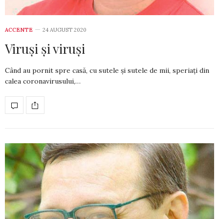
ACCENTE
24 AUGUST 2020
Viruși și viruși
Când au pornit spre casă, cu sutele și sutele de mii, speriați din
calea coro­na­virusului,…