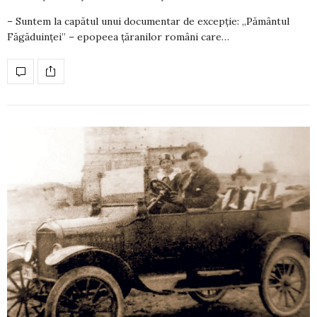
– Suntem la capătul unui documentar de ex­cepție: „Pământul
Făgăduinței” – epopeea ță­ranilor români care…