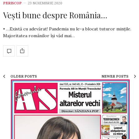
PERISCOP
23 NOIEMBRIE 2020
Vești bune despre România…
• …Există cu adevărat! Pandemia nu le-a blocat tuturor mințile.
Majo­ri­tatea românilor își văd mai…
OLDER POSTS
NEWER POSTS