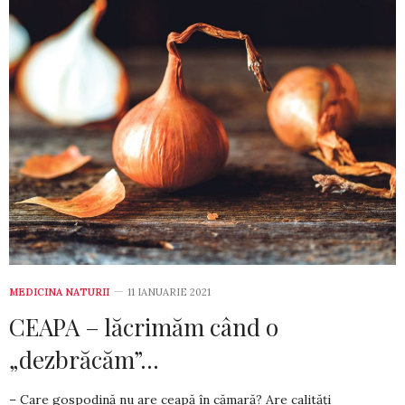
MEDICINA NATURII
11 IANUARIE 2021
CEAPA – lăcrimăm când o
„dezbrăcăm”…
– Care gospodină nu are ceapă în cămară? Are calități