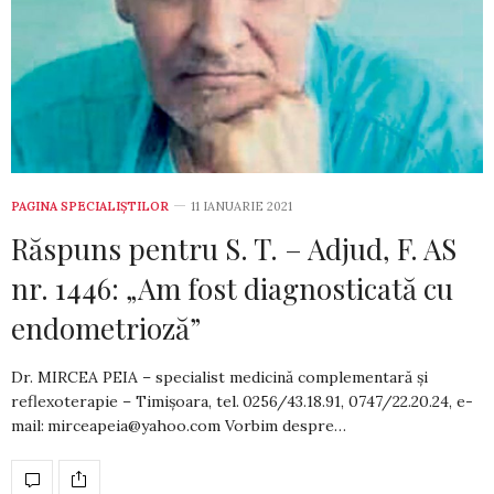
PAGINA SPECIALIȘTILOR
11 IANUARIE 2021
Răspuns pentru S. T. – Adjud, F. AS
nr. 1446: „Am fost diagnosticată cu
endometrioză”
Dr. MIRCEA PEIA – specialist medicină complementară și
reflexoterapie – Timișoara, tel. 0256/43.18.91, 0747/22.20.24, e-
mail:
mirceapeia@yahoo.com
Vorbim despre…