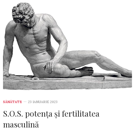
SĂNĂTATE
23 IANUARIE 2023
S.O.S. potența și fertilitatea
masculină