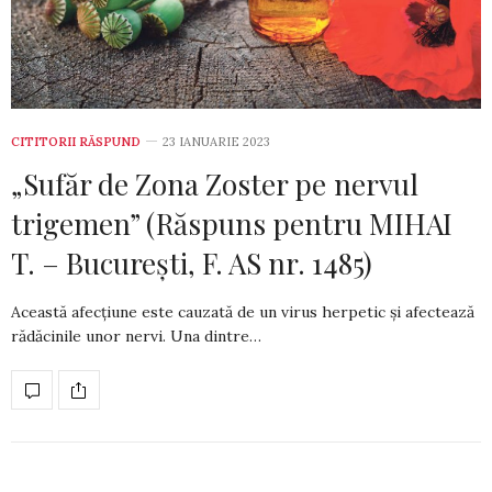
CITITORII RĂSPUND
23 IANUARIE 2023
„Sufăr de Zona Zoster pe nervul
trigemen” (Răspuns pentru MIHAI
T. – București, F. AS nr. 1485)
Această afecțiune este cauzată de un virus her­pe­tic și afectează
rădăcinile unor nervi. Una dintre…