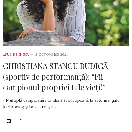
ASUL DE INIMĂ
18 OCTOMBRIE 2024
CHRISTIANA STANCU BUDICĂ
(sportiv de performanță): “Fii
campionul propriei tale vieți!”
• Multiplă campioană mondială şi europeană la arte marțiale,
kickboxing şi box, a reușit să…