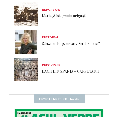
REPORTAJE
Marta
și
fotografia
ucigașă
EDITORIAL
Sânziana Pop: mesaj „Din dosul ușii”
REPORTAJE
DACII DIN SPANIA – CARPETANII
REVISTELE FORMULA AS