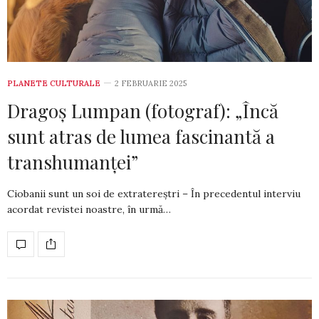
PLANETE CULTURALE
2 FEBRUARIE 2025
Dragoș Lumpan (fotograf): „Încă
sunt atras de lumea fascinantă a
transhumanței”
Ciobanii sunt un soi de extratereștri – În precedentul interviu
acordat revistei noastre, în urmă…