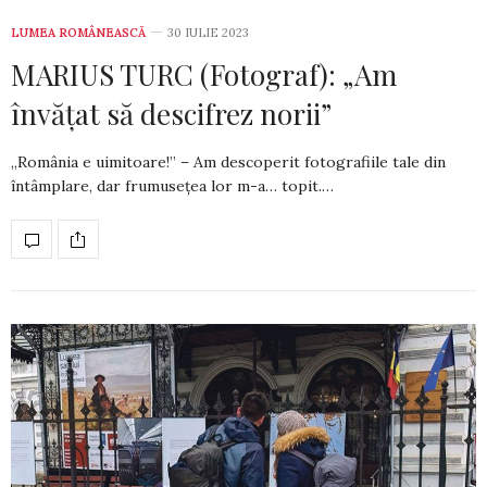
LUMEA ROMÂNEASCĂ
30 IULIE 2023
MARIUS TURC (Fotograf): „Am
învățat să descifrez norii”
„România e uimitoare!” – Am descoperit fotografiile tale din
întâm­plare, dar frumusețea lor m-a… topit.…