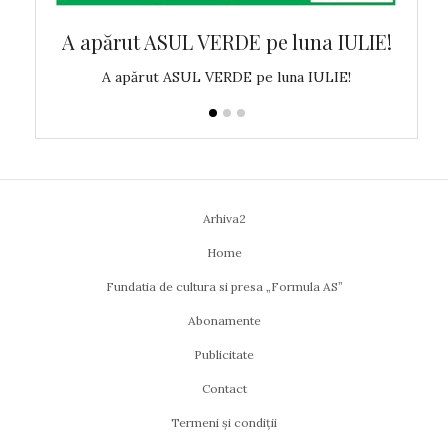
 MAI!
A apărut ASUL VERDE pe luna IULIE!
A ap
!
A apărut ASUL VERDE pe luna IULIE!
Arhiva2
Home
Fundatia de cultura si presa „Formula AS”
Abonamente
Publicitate
Contact
Termeni și condiții