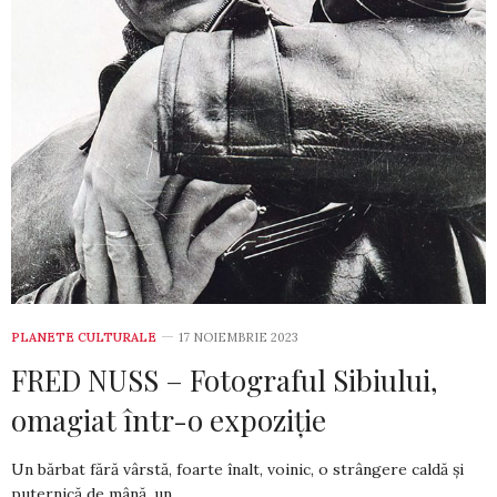
PLANETE CULTURALE
17 NOIEMBRIE 2023
FRED NUSS – Fotograful Sibiului,
omagiat într-o expoziție
Un bărbat fără vârstă, foarte înalt, voinic, o strângere caldă și
puternică de mână, un…