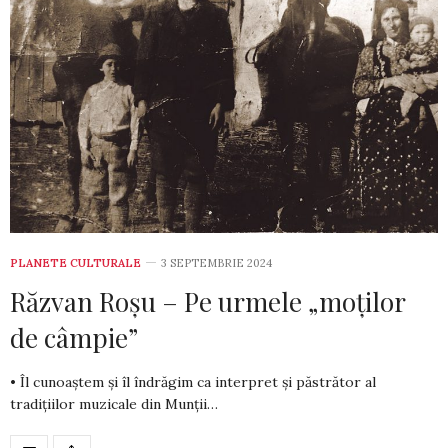
PLANETE CULTURALE
3 SEPTEMBRIE 2024
Răzvan Roșu – Pe urmele „moților
de câmpie”
• Îl cunoaștem și îl îndrăgim ca interpret și păstrător al
tradițiilor muzicale din Munții…