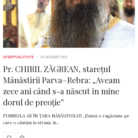
SPIRITUALITATE
29 AUGUST 2021
Pr. CHIRIL ZĂGREAN, starețul
Mânăstirii Parva–Rebra: „Aveam
zece ani când s-a născut în mine
dorul de preoție”
FORMULA AS ÎN ȚARA NĂSĂUDULUI „Există o rugăciune pe
care o cântăm la strană, în…