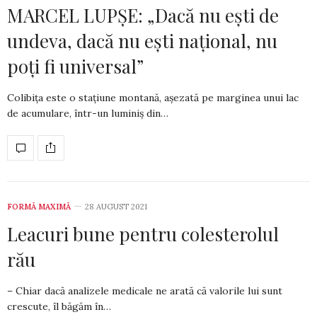
MARCEL LUPȘE: „Dacă nu ești de
undeva, dacă nu ești național, nu
poți fi universal”
Colibița este o stațiune montană, așezată pe marginea unui lac
de acumulare, în­tr-un luminiș din…
FORMĂ MAXIMĂ
28 AUGUST 2021
Leacuri bune pentru colesterolul
rău
– Chiar dacă analizele medicale ne arată că valorile lui sunt
crescute, îl băgăm în…