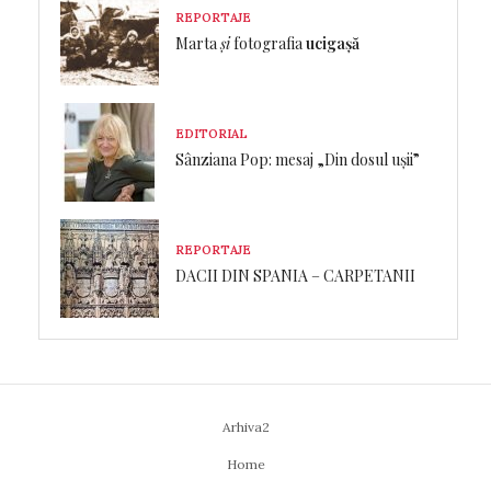
REPORTAJE
Marta
și
fotografia
ucigașă
EDITORIAL
Sânziana Pop: mesaj „Din dosul ușii”
REPORTAJE
DACII DIN SPANIA – CARPETANII
Arhiva2
Home