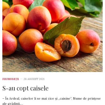
FRUMUSEȚE
26 AUGUST 2021
S-au copt caisele
– În Ardeal, caiselor li se mai zice și „caisine”. Nume de prin­țese
ale grădinii,…