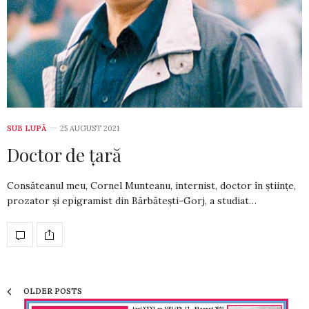
SUB LUPĂ
25 AUGUST 2021
Doctor de țară
Consăteanul meu, Cornel Munteanu, internist, doc­tor în științe,
prozator și epigramist din Bărbă­tești-Gorj, a studiat…
OLDER POSTS