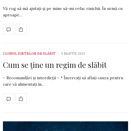
Vă rog să mă ajutați și pe mine să-mi re­fac rinichii. În urmă cu
aproape…
CLUBUL DIETELOR DE SLĂBIT
5 MARTIE 2023
Cum se ține un regim de slăbit
– Recomandări și interdicții – * Încercați să aflați cauza pentru
care vă ali­men­­tați în…