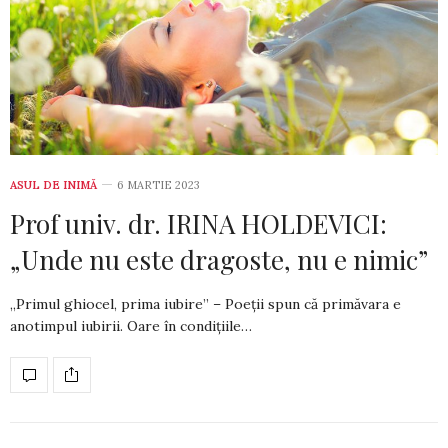
ASUL DE INIMĂ
6 MARTIE 2023
Prof univ. dr. IRINA HOLDEVICI:
„Unde nu este dragoste, nu e nimic”
„Primul ghiocel, prima iubire” – Poeții spun că primăvara e
anotimpul iu­birii. Oare în condițiile…