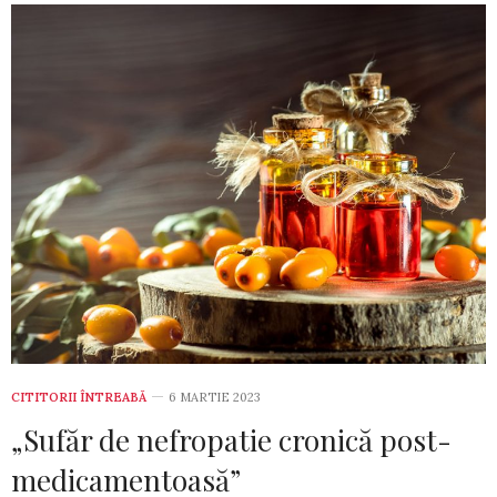
CITITORII ÎNTREABĂ
6 MARTIE 2023
„Sufăr de nefropatie cronică post-
medicamentoasă”