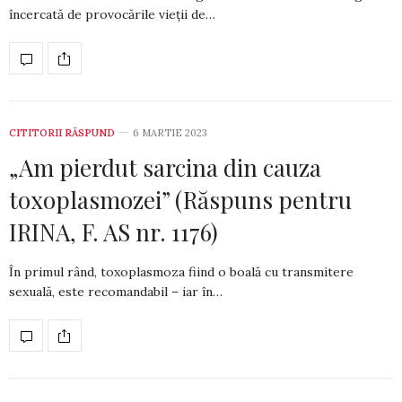
încercată de provocările vieții de…
CITITORII RĂSPUND
6 MARTIE 2023
„Am pierdut sarcina din cauza
toxoplasmozei” (Răspuns pentru
IRINA, F. AS nr. 1176)
În primul rând, toxoplasmoza fiind o boală cu trans­mi­tere
sexuală, este recomandabil – iar în…