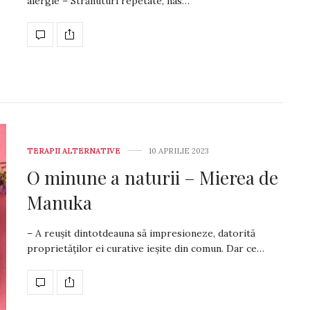
alergie – Strănuturi repetate, nas…
TERAPII ALTERNATIVE
10 APRILIE 2023
O minune a naturii – Mierea de
Manuka
– A reușit dintotdeauna să impresioneze, datorită
proprie­tăților ei curative ieșite din co­mun. Dar ce…