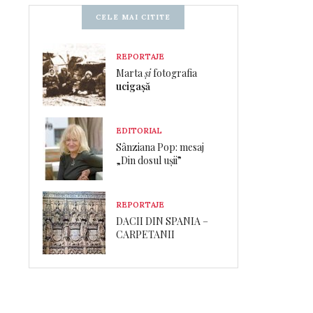
CELE MAI CITITE
REPORTAJE
Marta
și
fotografia
ucigașă
EDITORIAL
Sânziana Pop: mesaj
„Din dosul ușii”
REPORTAJE
DACII DIN SPANIA –
CARPETANII