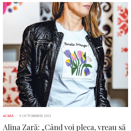
ACASĂ
9 OCTOMBRIE 2023
Alina Zară: „Când voi pleca, vreau să