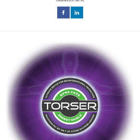
URMĂREȘTE-NE PE