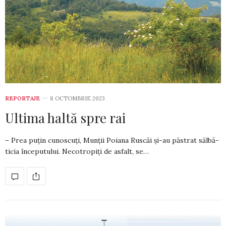
REPORTAJE
8 OCTOMBRIE 2023
Ultima haltă spre rai
– Prea puțin cunoscuți, Munții Po­iana Ruscăi și-au păstrat sălbă­
ti­cia începutului. Necotropiți de as­falt, se…