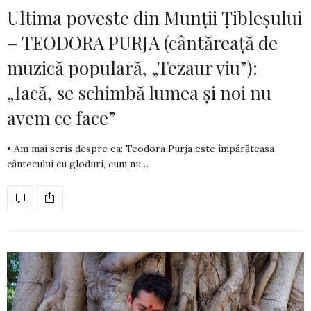
Ultima poveste din Munții Țibleșului
– TEODORA PURJA (cântăreață de
muzică populară, „Tezaur viu”):
„Iacă, se schimbă lumea și noi nu
avem ce face”
• Am mai scris despre ea: Teodora Purja este împărătea­sa
cântecului cu gloduri, cum nu…