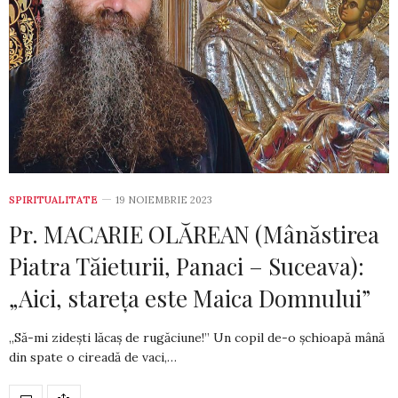
SPIRITUALITATE
19 NOIEMBRIE 2023
Pr. MACARIE OLĂREAN (Mânăstirea
Piatra Tăieturii, Panaci – Suceava):
„Aici, stareța este Maica Domnului”
„Să-mi zidești lăcaș de rugăciune!” Un copil de-o șchioapă mână
din spate o cireadă de vaci,…