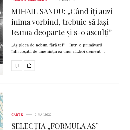
MIHAIL SANDU: „Când îţi auzi
inima vorbind, trebuie să laşi
teama deoparte şi s-o asculţi”
„Aș pleca de nebun, fără țel” – Într-o primăvară
înfricoșată de amenințarea unui război dement,…
CARTE
2 MAI 2022
SELECȚIA „FORMULA AS”