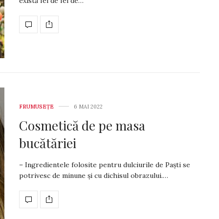
există fel de fel de…
FRUMUSEȚE
6 MAI 2022
Cosmetică de pe masa
bucătăriei
– Ingredientele folosite pen­tru dulciurile de Paști se
po­trivesc de minune și cu di­chisul obrazului.…