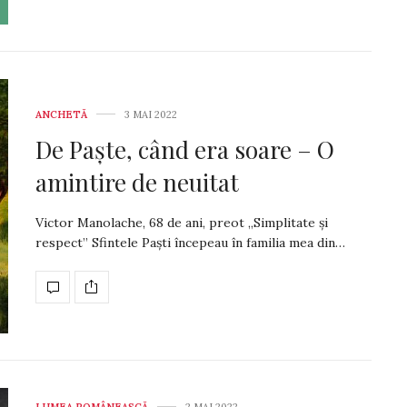
ANCHETĂ
3 MAI 2022
De Paște, când era soare – O
amintire de neuitat
Victor Manolache, 68 de ani, preot „Simplitate și
respect’’ Sfintele Paști începeau în familia mea din…
LUMEA ROMÂNEASCĂ
2 MAI 2022