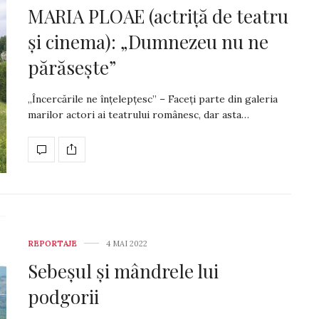
MARIA PLOAE (actriță de teatru
și cinema): „Dumnezeu nu ne
părăsește”
„Încercările ne înțelepțesc” – Faceți parte din galeria
marilor actori ai teatrului românesc, dar asta…
REPORTAJE
4 MAI 2022
Sebeșul și mândrele lui
podgorii