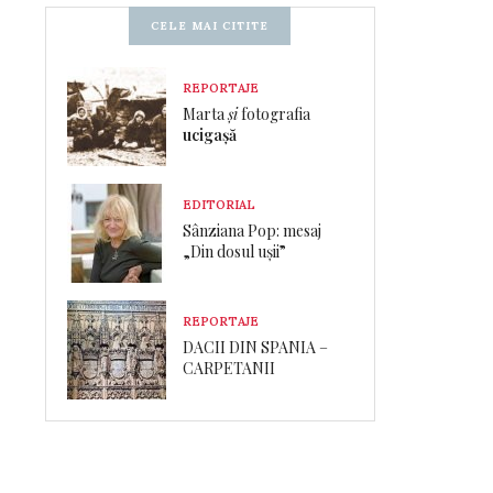
CELE MAI CITITE
REPORTAJE
Marta
și
fotografia
ucigașă
EDITORIAL
Sânziana Pop: mesaj
„Din dosul ușii”
REPORTAJE
DACII DIN SPANIA –
CARPETANII