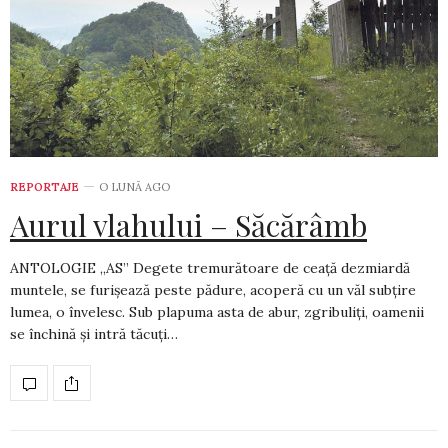
REPORTAJE
O LUNĂ AGO
Aurul vlahului – Săcărâmb
ANTOLOGIE „AS” Degete tremurătoare de ceață dezmiardă
muntele, se furișează peste pădure, acoperă cu un văl subțire
lumea, o învelesc. Sub plapuma asta de abur, zgribuliți, oamenii
se închină și intră tăcuți…