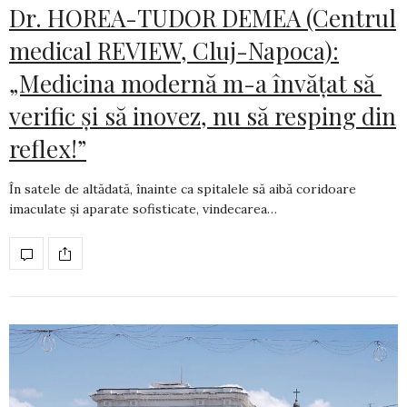
Dr. HOREA-TUDOR DEMEA (Centrul
medical REVIEW, Cluj-Napoca):
„Medicina modernă m-a învățat să
verific și să inovez, nu să resping din
reflex!”
În satele de altădată, înainte ca spitalele să aibă coridoare
imaculate și aparate sofis­ti­cate, vindecarea…