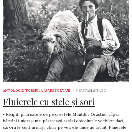
ANTOLOGIE "FORMULA AS"
,
REPORTAJE
3 SĂPTĂMÂNI AGO
Fluierele cu stele și sori
• Risipiți prin satele de pe crestele Munților Orăștiei, câțiva
bătrâni fluierași mai păstrează astăzi obiceiurile vechilor daci,
cărora le sunt urmași, chiar pe vetrele unde au locuit. Fluierele