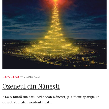
REPORTAJE
2 LUNI AGO
Ozeneul din Nănești
• La o nuntă din satul vrâncean Nănești, și-a făcut apariția un
obiect zburător neidentificat…