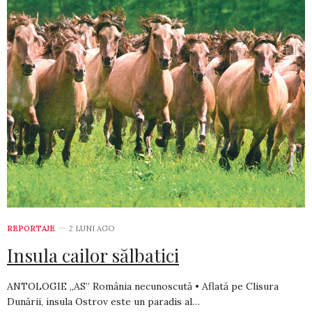
REPORTAJE
2 LUNI AGO
Insula cailor sălbatici
ANTOLOGIE „AS” România necunoscută • Aflată pe Clisura
Dunării, insula Ostrov este un paradis al…