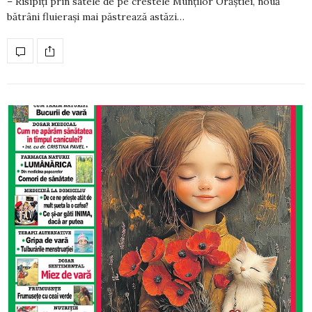
– Risipiţi prin satele de pe crestele Munţilor Orăştiei, nouă
bătrâni fluieraşi mai păstrează astăzi…