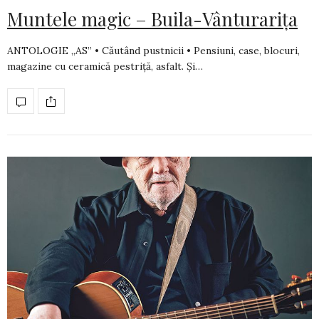
Muntele magic – Buila-Vânturarița
ANTOLOGIE „AS” • Căutând pustnicii • Pensiuni, case, blocuri,
magazine cu ceramică pestriţă, asfalt. Şi…