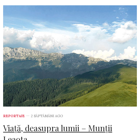
REPORTAJE
2 SĂPTĂMÂNI AGO
Viață, deasupra lumii – Munții
Leaota