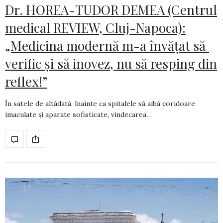
Dr. HOREA-TUDOR DEMEA (Centrul
medical REVIEW, Cluj-Napoca):
„Medicina modernă m-a învățat să
verific și să inovez, nu să resping din
reflex!”
În satele de altădată, înainte ca spitalele să aibă coridoare
imaculate și aparate sofis­ti­cate, vindecarea…