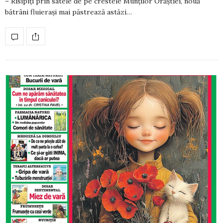
– Risipiţi prin satele de pe crestele Munţilor Orăştiei, nouă
bătrâni fluieraşi mai păstrează astăzi…