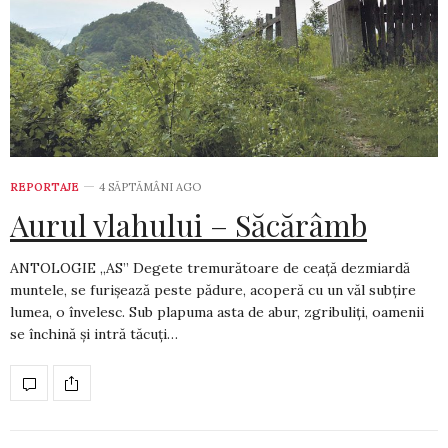
REPORTAJE
4 SĂPTĂMÂNI AGO
Aurul vlahului – Săcărâmb
ANTOLOGIE „AS” Degete tremurătoare de ceață dezmiardă
muntele, se furișează peste pădure, acoperă cu un văl subțire
lumea, o învelesc. Sub plapuma asta de abur, zgribuliți, oamenii
se închină și intră tăcuți…