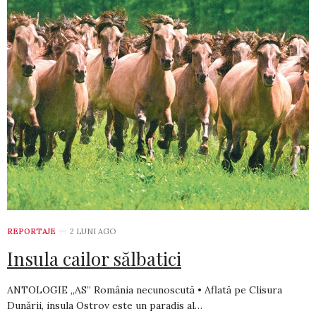
REPORTAJE
2 LUNI AGO
Insula cailor sălbatici
ANTOLOGIE „AS” România necunoscută • Aflată pe Clisura
Dunării, insula Ostrov este un paradis al…