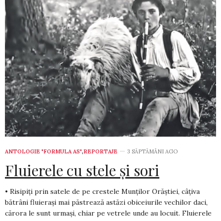
ANTOLOGIE "FORMULA AS"
,
REPORTAJE
3 SĂPTĂMÂNI AGO
Fluierele cu stele și sori
• Risipiți prin satele de pe crestele Munților Orăștiei, câțiva
bătrâni fluierași mai păstrează astăzi obiceiurile vechilor daci,
cărora le sunt urmași, chiar pe vetrele unde au locuit. Fluierele