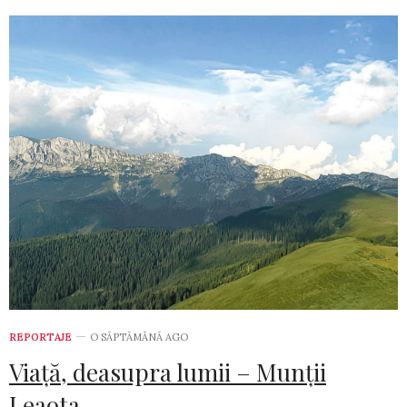
REPORTAJE
O SĂPTĂMÂNĂ AGO
Viață, deasupra lumii – Munții
Leaota