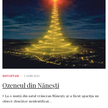
REPORTAJE
2 LUNI AGO
Ozeneul din Nănești
• La o nuntă din satul vrâncean Nănești, și-a făcut apariția un
obiect zburător neidentificat…