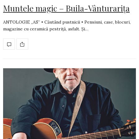
Muntele magic – Buila-Vânturarița
ANTOLOGIE „AS” • Căutând pustnicii • Pensiuni, case, blocuri,
magazine cu ceramică pestriţă, asfalt. Şi…