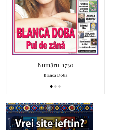
Numărul 1730
N
Blanca Doba
A