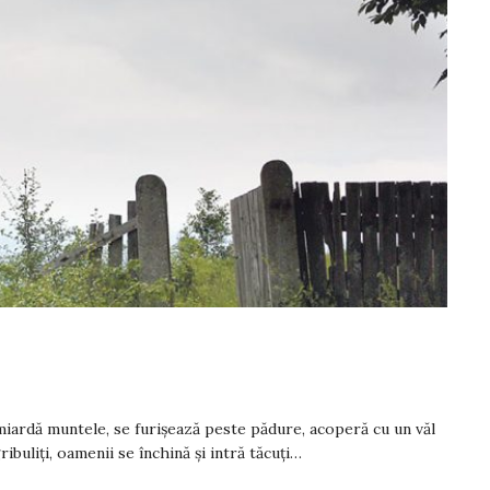
rdă muntele, se furișează peste pădure, acoperă cu un văl
ibuliți, oamenii se închină și intră tăcuți…