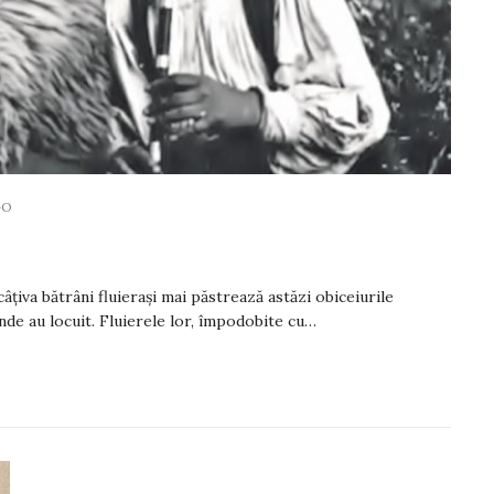
GO
Numărul 1728
Anita Petruescu
câțiva bătrâni fluierași mai păstrează astăzi obiceiurile
unde au locuit. Fluierele lor, împodobite cu…