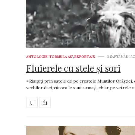
ANTOLOGIE "FORMULA AS"
,
REPORTAJE
3 SĂPTĂMÂNI A
Fluierele cu stele și sori
• Risipiți prin satele de pe crestele Munților Orăștiei, 
vechilor daci, cărora le sunt urmași, chiar pe vetrele 