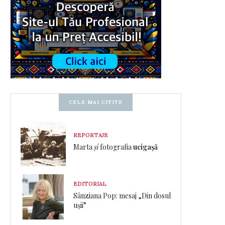
CELE MAI CITITE
REPORTAJE
Marta
și
fotografia
ucigașă
EDITORIAL
Sânziana Pop: mesaj „Din dosul
ușii”