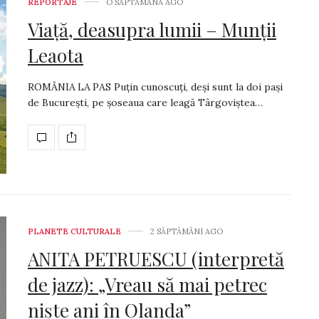
REPORTAJE
O SĂPTĂMÂNĂ AGO
Viață, deasupra lumii – Munții
Leaota
ROMÂNIA LA PAS Puțin cunoscuți, deși sunt la doi pași
de București, pe șoseaua care leagă Târgoviștea…
PLANETE CULTURALE
2 SĂPTĂMÂNI AGO
ANITA PETRUESCU (interpretă
de jazz): „Vreau să mai petrec
niște ani în Olanda”