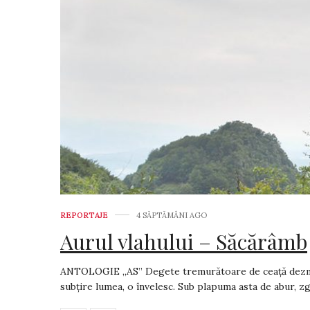
REPORTAJE
4 SĂPTĂMÂNI AGO
Aurul vlahului – Săcărâmb
ANTOLOGIE „AS” Degete tremurătoare de ceață dezmia
subțire lumea, o învelesc. Sub plapuma asta de abur, zgr