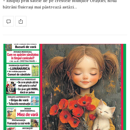
– Risipiţi prin satele de pe crestele Munţilor Orăştiei, nouă
bătrâni fluieraşi mai păstrează astăzi…