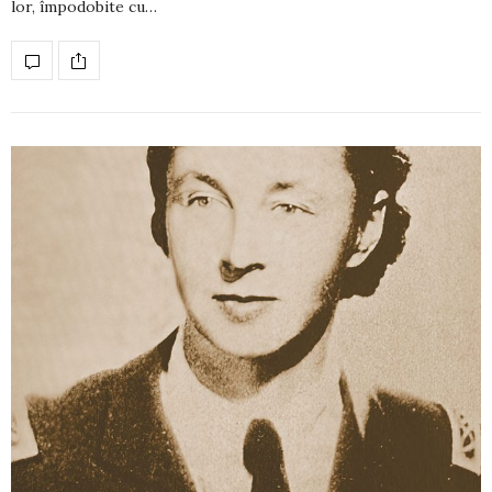
lor, împodobite cu…