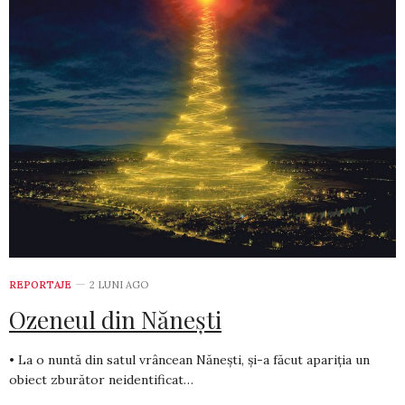
REPORTAJE
2 LUNI AGO
Ozeneul din Nănești
• La o nuntă din satul vrâncean Nănești, și-a făcut apariția un
obiect zburător neidentificat…