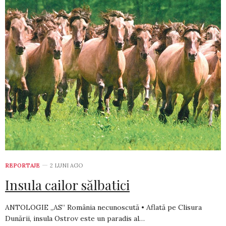
REPORTAJE
2 LUNI AGO
Insula cailor sălbatici
ANTOLOGIE „AS” România necunoscută • Aflată pe Clisura
Dunării, insula Ostrov este un paradis al…