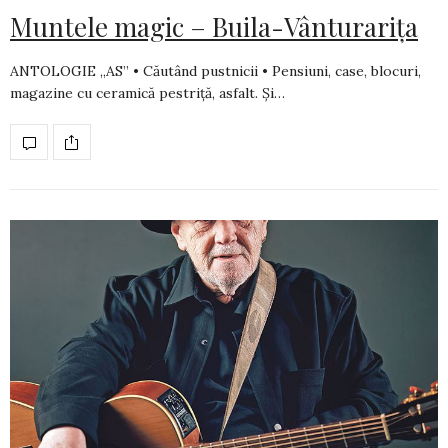
Muntele magic – Buila-Vânturarița
ANTOLOGIE „AS” • Căutând pustnicii • Pensiuni, case, blocuri,
magazine cu ceramică pestriţă, asfalt. Şi…