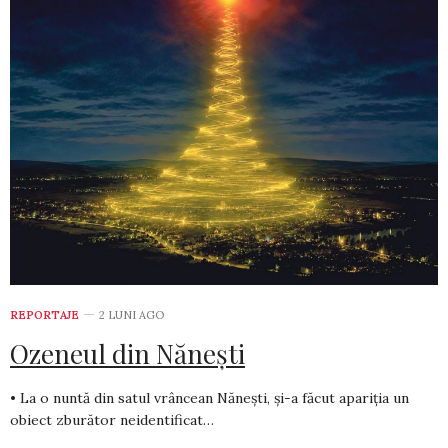
REPORTAJE
2 LUNI AGO
Ozeneul din Nănești
• La o nuntă din satul vrâncean Nănești, și-a făcut apariția un
obiect zburător neidentificat…