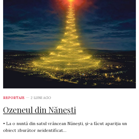
REPORTAJE
2 LUNI AGO
Ozeneul din Nănești
• La o nuntă din satul vrâncean Nănești, și-a făcut apariția un
obiect zburător neidentificat…