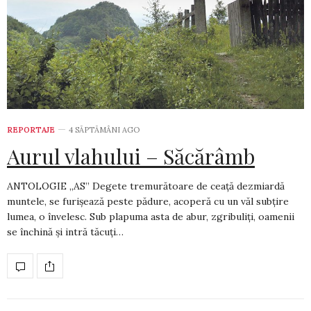
REPORTAJE
4 SĂPTĂMÂNI AGO
Aurul vlahului – Săcărâmb
ANTOLOGIE „AS” Degete tremurătoare de ceață dezmiardă
muntele, se furișează peste pădure, acoperă cu un văl subțire
lumea, o învelesc. Sub plapuma asta de abur, zgribuliți, oamenii
se închină și intră tăcuți…