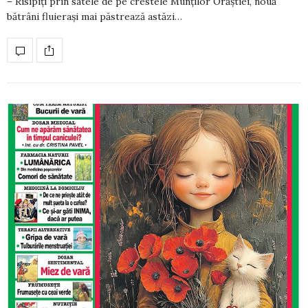
– Risipiţi prin satele de pe crestele Munţilor Orăştiei, nouă
bătrâni fluieraşi mai păstrează astăzi…