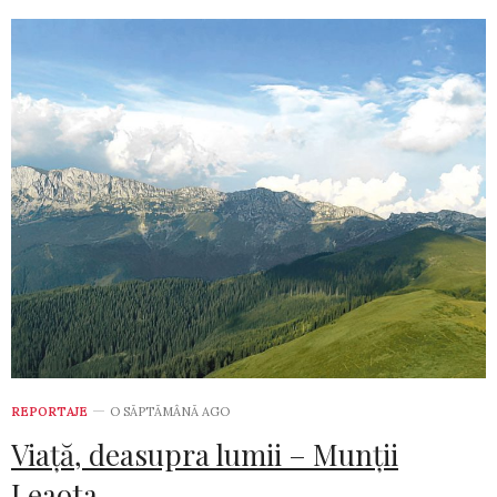
REPORTAJE
O SĂPTĂMÂNĂ AGO
Viață, deasupra lumii – Munții
Leaota