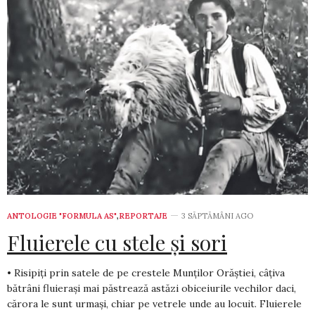
ANTOLOGIE "FORMULA AS"
,
REPORTAJE
3 SĂPTĂMÂNI AGO
Fluierele cu stele și sori
• Risipiți prin satele de pe crestele Munților Orăștiei, câțiva
bătrâni fluierași mai păstrează astăzi obiceiurile vechilor daci,
cărora le sunt urmași, chiar pe vetrele unde au locuit. Fluierele