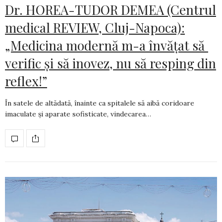
Dr. HOREA-TUDOR DEMEA (Centrul
medical REVIEW, Cluj-Napoca):
„Medicina modernă m-a învățat să
verific și să inovez, nu să resping din
reflex!”
În satele de altădată, înainte ca spitalele să aibă coridoare
imaculate și aparate sofis­ti­cate, vindecarea…