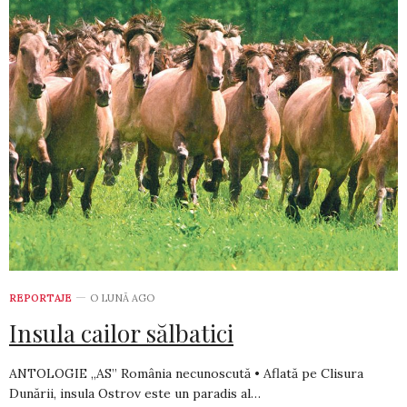
REPORTAJE
O LUNĂ AGO
Insula cailor sălbatici
ANTOLOGIE „AS” România necunoscută • Aflată pe Clisura
Dunării, insula Ostrov este un paradis al…