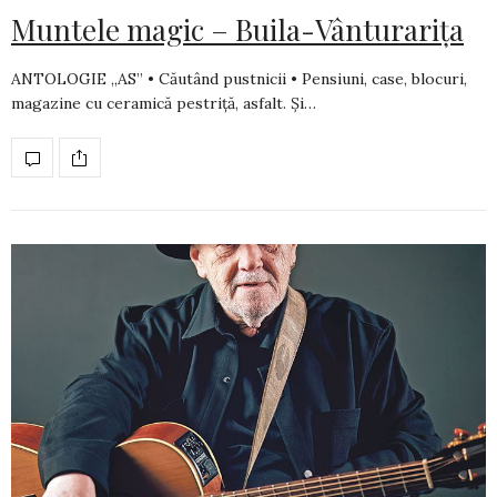
Muntele magic – Buila-Vânturarița
ANTOLOGIE „AS” • Căutând pustnicii • Pensiuni, case, blocuri,
magazine cu ceramică pestriţă, asfalt. Şi…