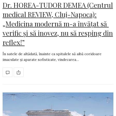
Dr. HOREA-TUDOR DEMEA (Centrul
medical REVIEW, Cluj-Napoca):
„Medicina modernă m-a învățat să
verific și să inovez, nu să resping din
reflex!”
În satele de altădată, înainte ca spitalele să aibă coridoare
imaculate și aparate sofis­ti­cate, vindecarea…