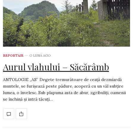
REPORTAJE
O LUNĂ AGO
Aurul vlahului – Săcărâmb
ANTOLOGIE „AS” Degete tremurătoare de ceață dezmiardă
muntele, se furișează peste pădure, acoperă cu un văl subțire
lumea, o învelesc. Sub plapuma asta de abur, zgribuliți, oamenii
se închină și intră tăcuți…