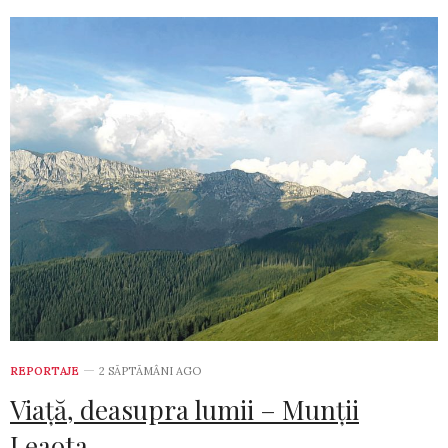
REPORTAJE
2 SĂPTĂMÂNI AGO
Viață, deasupra lumii – Munții
Leaota