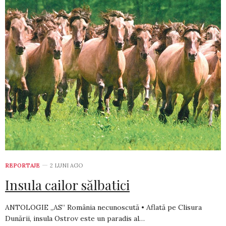
REPORTAJE
2 LUNI AGO
Insula cailor sălbatici
ANTOLOGIE „AS” România necunoscută • Aflată pe Clisura
Dunării, insula Ostrov este un paradis al…