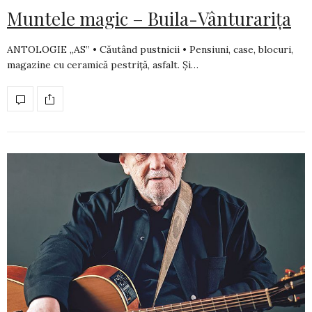
Muntele magic – Buila-Vânturarița
ANTOLOGIE „AS” • Căutând pustnicii • Pensiuni, case, blocuri,
magazine cu ceramică pestriţă, asfalt. Şi…