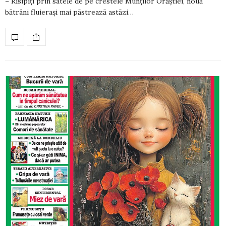
– Risipiţi prin satele de pe crestele Munţilor Orăştiei, nouă
bătrâni fluieraşi mai păstrează astăzi…