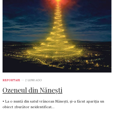
REPORTAJE
2 LUNI AGO
Ozeneul din Nănești
• La o nuntă din satul vrâncean Nănești, și-a făcut apariția un
obiect zburător neidentificat…