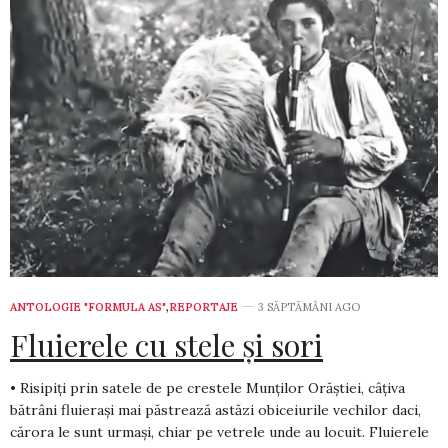
ANTOLOGIE "FORMULA AS"
,
REPORTAJE
3 SĂPTĂMÂNI AGO
Fluierele cu stele și sori
• Risipiți prin satele de pe crestele Munților Orăștiei, câțiva
bătrâni fluierași mai păstrează astăzi obiceiurile vechilor daci,
cărora le sunt urmași, chiar pe vetrele unde au locuit. Fluierele