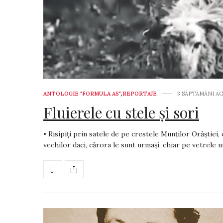
ANTOLOGIE "FORMULA AS"
,
REPORTAJE
3 SĂPTĂMÂNI A
Fluierele cu stele și sori
• Risipiți prin satele de pe crestele Munților Orăștiei, 
vechilor daci, cărora le sunt urmași, chiar pe vetrele 