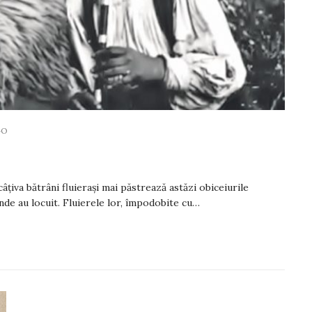
GO
Numărul 1728
Anita Petruescu
câțiva bătrâni fluierași mai păstrează astăzi obiceiurile
unde au locuit. Fluierele lor, împodobite cu…