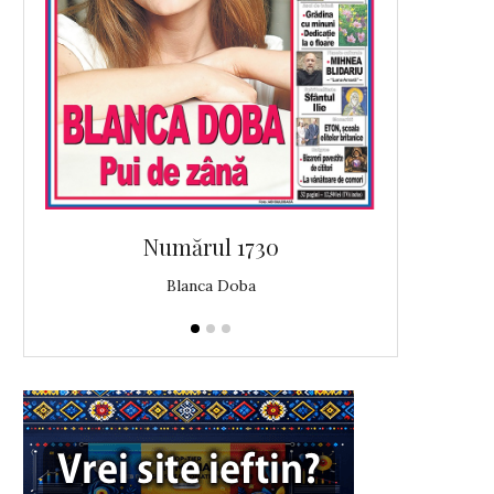
Numărul 1730
N
Blanca Doba
A