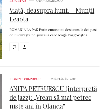
REPORTAJE
O SĂPTĂMÂNĂ AGO
Viață, deasupra lumii – Munții
Leaota
ROMÂNIA LA PAS Puțin cunoscuți, deși sunt la doi pași
de București, pe șoseaua care leagă Târgoviștea…
PLANETE CULTURALE
2 SĂPTĂMÂNI AGO
ANITA PETRUESCU (interpretă
de jazz): „Vreau să mai petrec
niște ani în Olanda”