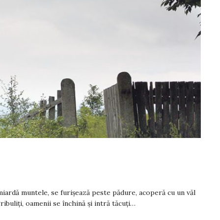
rdă muntele, se furișează peste pădure, acoperă cu un văl
ibuliți, oamenii se închină și intră tăcuți…