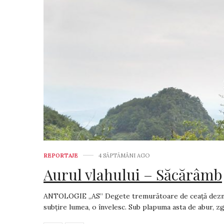
REPORTAJE
4 SĂPTĂMÂNI AGO
Aurul vlahului – Săcărâmb
ANTOLOGIE „AS” Degete tremurătoare de ceață dezmia
subțire lumea, o învelesc. Sub plapuma asta de abur, zgr