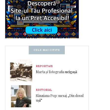
CELE MAI CITITE
REPORTAJE
Marta
și
fotografia
ucigașă
EDITORIAL
Sânziana Pop: mesaj „Din dosul
ușii”