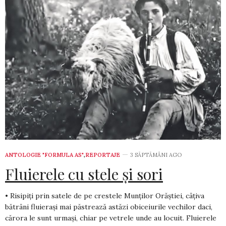
ANTOLOGIE "FORMULA AS"
,
REPORTAJE
3 SĂPTĂMÂNI AGO
Fluierele cu stele și sori
• Risipiți prin satele de pe crestele Munților Orăștiei, câțiva
bătrâni fluierași mai păstrează astăzi obiceiurile vechilor daci,
cărora le sunt urmași, chiar pe vetrele unde au locuit. Fluierele