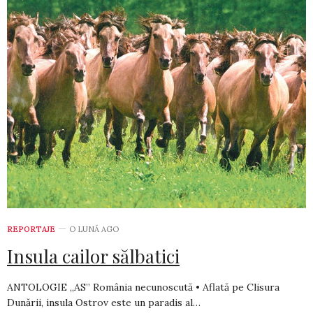
REPORTAJE
O LUNĂ AGO
Insula cailor sălbatici
ANTOLOGIE „AS” România necunoscută • Aflată pe Clisura
Dunării, insula Ostrov este un paradis al…