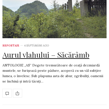
REPORTAJE
4 SĂPTĂMÂNI AGO
Aurul vlahului – Săcărâmb
ANTOLOGIE „AS” Degete tremurătoare de ceață dezmiardă
muntele, se furișează peste pădure, acoperă cu un văl subțire
lumea, o învelesc. Sub plapuma asta de abur, zgribuliți, oamenii
se închină și intră tăcuți…