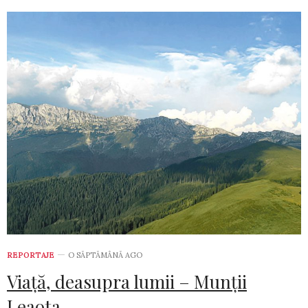
REPORTAJE
O SĂPTĂMÂNĂ AGO
Viață, deasupra lumii – Munții
Leaota