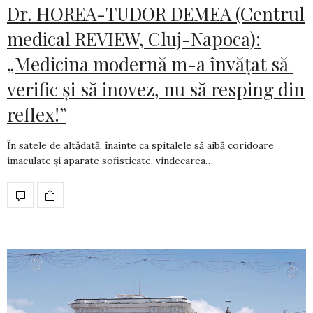
Dr. HOREA-TUDOR DEMEA (Centrul
medical REVIEW, Cluj-Napoca):
„Medicina modernă m-a învățat să
verific și să inovez, nu să resping din
reflex!”
În satele de altădată, înainte ca spitalele să aibă coridoare
imaculate și aparate sofis­ti­cate, vindecarea…