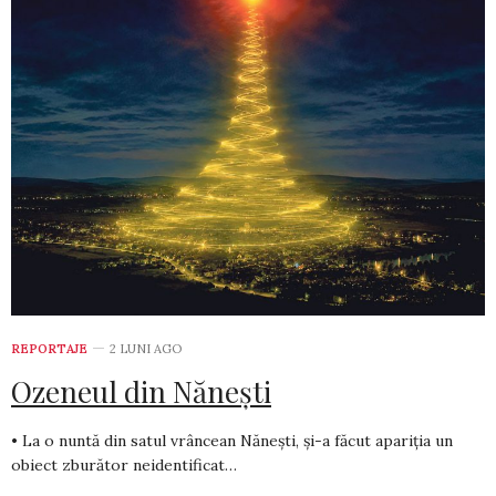
REPORTAJE
2 LUNI AGO
Ozeneul din Nănești
• La o nuntă din satul vrâncean Nănești, și-a făcut apariția un
obiect zburător neidentificat…