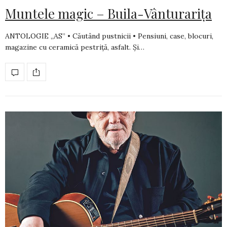
Muntele magic – Buila-Vânturarița
ANTOLOGIE „AS” • Căutând pustnicii • Pensiuni, case, blocuri,
magazine cu ceramică pestriţă, asfalt. Şi…