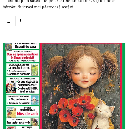
– Risipiţi prin satele de pe crestele Munţilor Orăştiei, nouă
bătrâni fluieraşi mai păstrează astăzi…