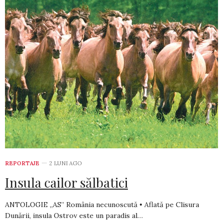
REPORTAJE
2 LUNI AGO
Insula cailor sălbatici
ANTOLOGIE „AS” România necunoscută • Aflată pe Clisura
Dunării, insula Ostrov este un paradis al…