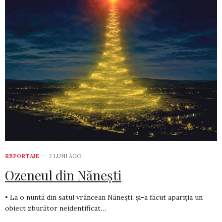
REPORTAJE
2 LUNI AGO
Ozeneul din Nănești
• La o nuntă din satul vrâncean Nănești, și-a făcut apariția un
obiect zburător neidentificat…