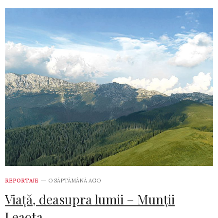
REPORTAJE
O SĂPTĂMÂNĂ AGO
Viață, deasupra lumii – Munții
Leaota