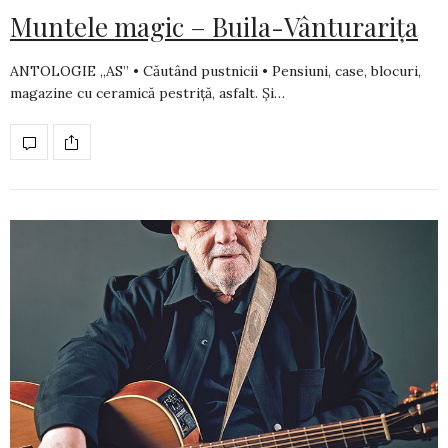
Muntele magic – Buila-Vânturarița
ANTOLOGIE „AS” • Căutând pustnicii • Pensiuni, case, blocuri,
magazine cu ceramică pestriţă, asfalt. Şi…