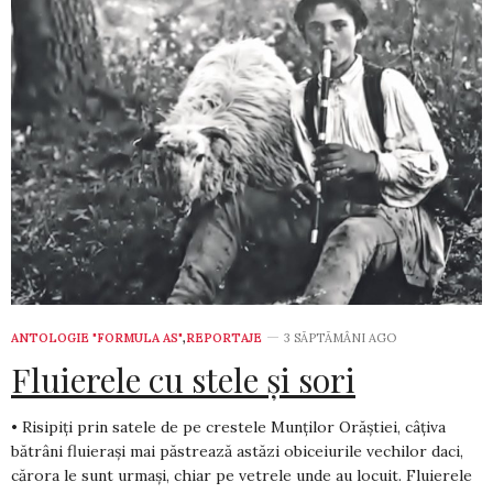
ANTOLOGIE "FORMULA AS"
,
REPORTAJE
3 SĂPTĂMÂNI AGO
Fluierele cu stele și sori
• Risipiți prin satele de pe crestele Munților Orăștiei, câțiva
bătrâni fluierași mai păstrează astăzi obiceiurile vechilor daci,
cărora le sunt urmași, chiar pe vetrele unde au locuit. Fluierele