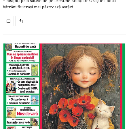
– Risipiţi prin satele de pe crestele Munţilor Orăştiei, nouă
bătrâni fluieraşi mai păstrează astăzi…