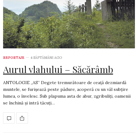
REPORTAJE
4 SĂPTĂMÂNI AGO
Aurul vlahului – Săcărâmb
ANTOLOGIE „AS” Degete tremurătoare de ceață dezmiardă
muntele, se furișează peste pădure, acoperă cu un văl subțire
lumea, o învelesc. Sub plapuma asta de abur, zgribuliți, oamenii
se închină și intră tăcuți…