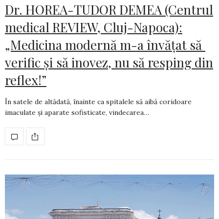
Dr. HOREA-TUDOR DEMEA (Centrul
medical REVIEW, Cluj-Napoca):
„Medicina modernă m-a învățat să
verific și să inovez, nu să resping din
reflex!”
În satele de altădată, înainte ca spitalele să aibă coridoare
imaculate și aparate sofis­ti­cate, vindecarea…