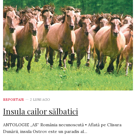
REPORTAJE
2 LUNI AGO
Insula cailor sălbatici
ANTOLOGIE „AS” România necunoscută • Aflată pe Clisura
Dunării, insula Ostrov este un paradis al…