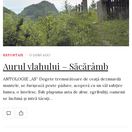
REPORTAJE
O LUNĂ AGO
Aurul vlahului – Săcărâmb
ANTOLOGIE „AS” Degete tremurătoare de ceață dezmiardă
muntele, se furișează peste pădure, acoperă cu un văl subțire
lumea, o învelesc. Sub plapuma asta de abur, zgribuliți, oamenii
se închină și intră tăcuți…