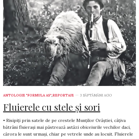
ANTOLOGIE "FORMULA AS"
,
REPORTAJE
3 SĂPTĂMÂNI AGO
Fluierele cu stele și sori
• Risipiți prin satele de pe crestele Munților Orăștiei, câțiva
bătrâni fluierași mai păstrează astăzi obiceiurile vechilor daci,
cărora le sunt urmași, chiar pe vetrele unde au locuit. Fluierele