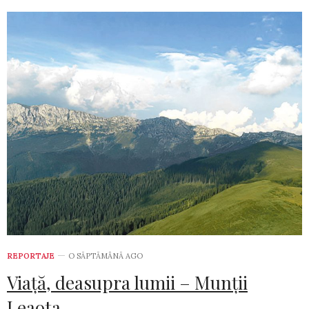
REPORTAJE
O SĂPTĂMÂNĂ AGO
Viață, deasupra lumii – Munții
Leaota