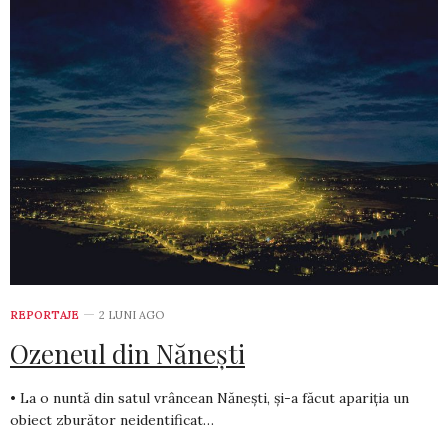
REPORTAJE
2 LUNI AGO
Ozeneul din Nănești
• La o nuntă din satul vrâncean Nănești, și-a făcut apariția un
obiect zburător neidentificat…