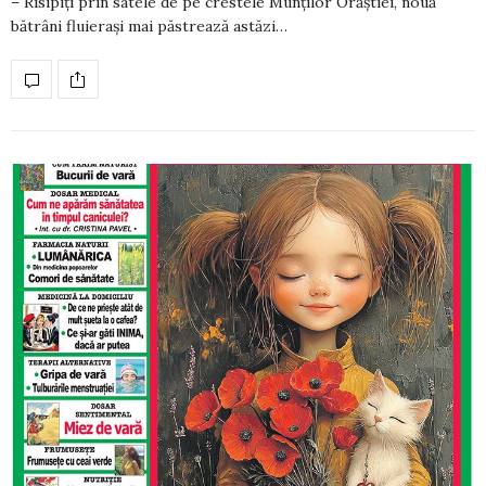
– Risipiţi prin satele de pe crestele Munţilor Orăştiei, nouă
bătrâni fluieraşi mai păstrează astăzi…