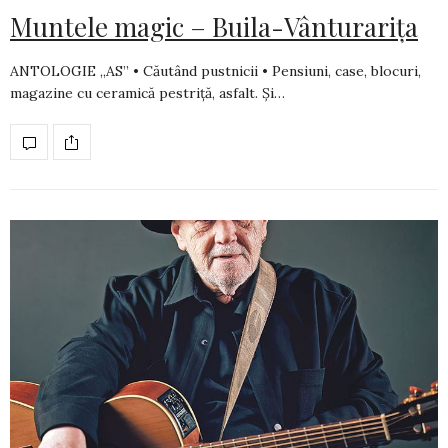
Muntele magic – Buila-Vânturarița
ANTOLOGIE „AS” • Căutând pustnicii • Pensiuni, case, blocuri,
magazine cu ceramică pestriţă, asfalt. Şi…