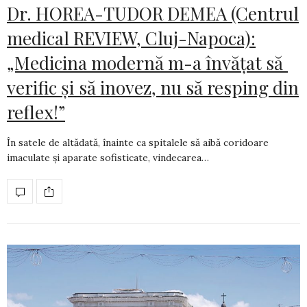
Dr. HOREA-TUDOR DEMEA (Centrul
medical REVIEW, Cluj-Napoca):
„Medicina modernă m-a învățat să
verific și să inovez, nu să resping din
reflex!”
În satele de altădată, înainte ca spitalele să aibă coridoare
imaculate și aparate sofis­ti­cate, vindecarea…