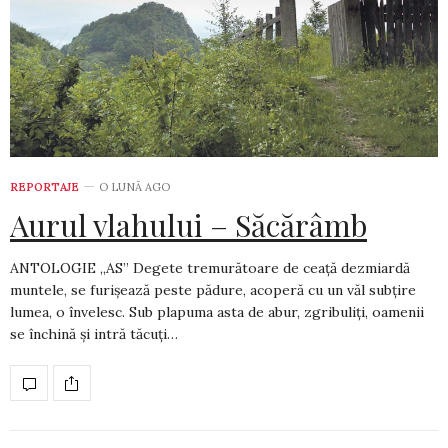
REPORTAJE
O LUNĂ AGO
Aurul vlahului – Săcărâmb
ANTOLOGIE „AS” Degete tremurătoare de ceață dezmiardă
muntele, se furișează peste pădure, acoperă cu un văl subțire
lumea, o învelesc. Sub plapuma asta de abur, zgribuliți, oamenii
se închină și intră tăcuți…