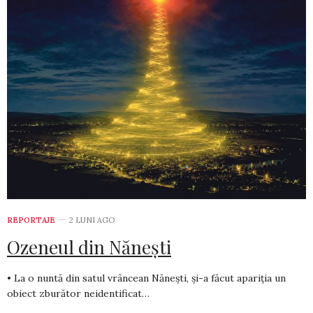
REPORTAJE
2 LUNI AGO
Ozeneul din Nănești
• La o nuntă din satul vrâncean Nănești, și-a făcut apariția un
obiect zburător neidentificat…