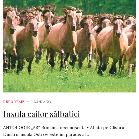
REPORTAJE
2 LUNI AGO
Insula cailor sălbatici
ANTOLOGIE „AS” România necunoscută • Aflată pe Clisura
Dunării, insula Ostrov este un paradis al…