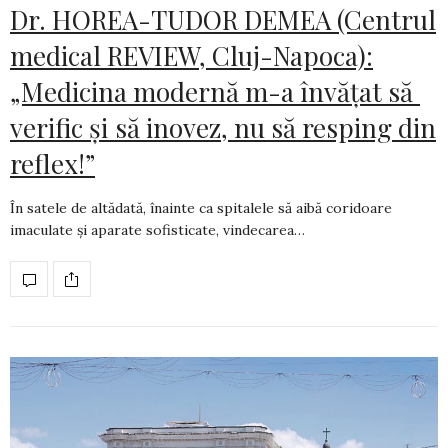
Dr. HOREA-TUDOR DEMEA (Centrul
medical REVIEW, Cluj-Napoca):
„Medicina modernă m-a învățat să
verific și să inovez, nu să resping din
reflex!”
În satele de altădată, înainte ca spitalele să aibă coridoare
imaculate și aparate sofis­ti­cate, vindecarea…