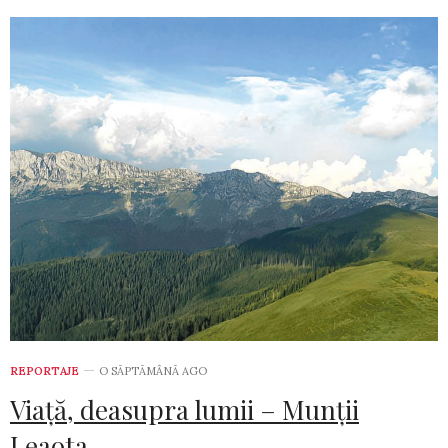
REPORTAJE
O SĂPTĂMÂNĂ AGO
Viață, deasupra lumii – Munții
Leaota