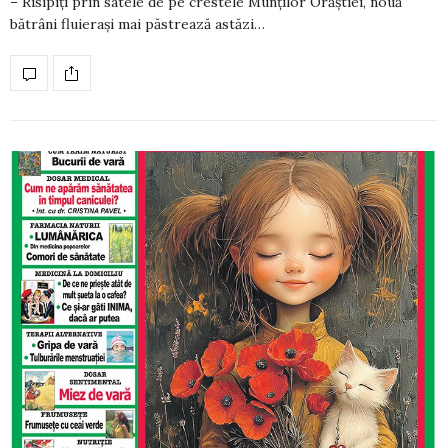
– Risipiţi prin satele de pe crestele Munţilor Orăştiei, nouă
bătrâni fluieraşi mai păstrează astăzi…