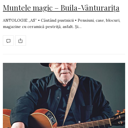
Muntele magic – Buila-Vânturarița
ANTOLOGIE „AS” • Căutând pustnicii • Pensiuni, case, blocuri,
magazine cu ceramică pestriţă, asfalt. Şi…