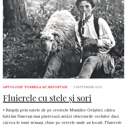
ANTOLOGIE "FORMULA AS"
,
REPORTAJE
3 SĂPTĂMÂNI AGO
Fluierele cu stele și sori
• Risipiți prin satele de pe crestele Munților Orăștiei, câțiva
bătrâni fluierași mai păstrează astăzi obiceiurile vechilor daci,
cărora le sunt urmași, chiar pe vetrele unde au locuit. Fluierele